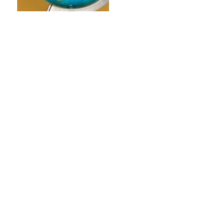
南米の海で起こる”エルニーニ
ョ現象”はなぜ日本に影響す
る？【気象予報士が解説】
JUNK バナナマン「三大“小MC”の一
人、陣内智則さんとほぼ同期トー
ク！！」
妄想散歩へ出発！サカイJr.が愛を語る
【プレ金ナイト】肯定ばかりの世の中で
否定をどう考えるか。
Recommended by