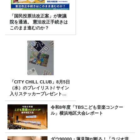
「国民投票法改正案」が衆議
院を通過。 憲法改正手続きは
このまま進むのか？
「CITY CHILL CLUB」8月5日
（水）のプレイリスト/ サイン
入りステッカープレゼント有
り
令和8年度「TBSこども音楽コンクー
ル」横浜地区大会レポート
ダウ90000・蓮見翔が斬る！「ラジオ流