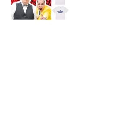
きしたかの高野のキラーフレ
ーズ「ビッグサンダー
喝！！」Ｔシャツ新作が発売
決定！
【あの‘プチプチ‘が社名に！】プチプチ
を潰してから捨てる？そのまま潰さずに
捨てる？
工場勤務から17億再生へ——『モナキ』
4人が語る、人生を変えた“ポチッ”の話
オンエア曲紹介