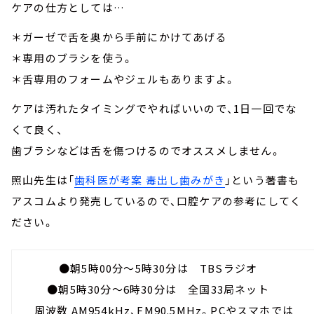
ケアの仕方としては…
＊ガーゼで舌を奥から手前にかけてあげる
＊専用のブラシを使う。
＊舌専用のフォームやジェルもありますよ。
ケアは汚れたタイミングでやればいいので、1日一回でな
くて良く、
歯ブラシなどは舌を傷つけるのでオススメしません。
照山先生は「
歯科医が考案 毒出し歯みがき
」という著書も
アスコムより発売しているので、口腔ケアの参考にしてく
ださい。
●朝5時00分～5時30分は TBSラジオ
●朝5時30分～6時30分は 全国33局ネット
周波数 AM954kHz、FM90.5MHz。PCやスマホでは