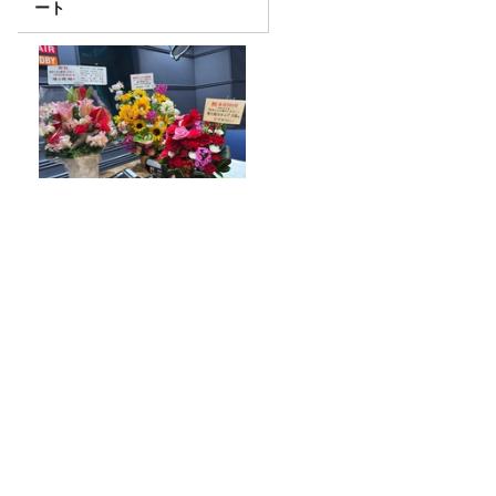
ート
鰻パクリ
『CITY CHILL CLUB』8月のミュージッ
クセレクターが決定！
【募集要項】真夏の大喜利甲子園2026
水曜JUNK山里亮太の不毛な議論