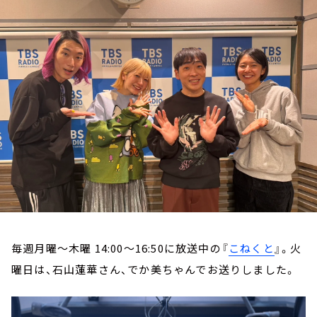
お知らせ
イベント・グッズ
YouTube
会社情報
毎週月曜～木曜 14:00～16:50に放送中の『
こねくと
』。火
曜日は、石山蓮華さん、でか美ちゃんでお送りしました。