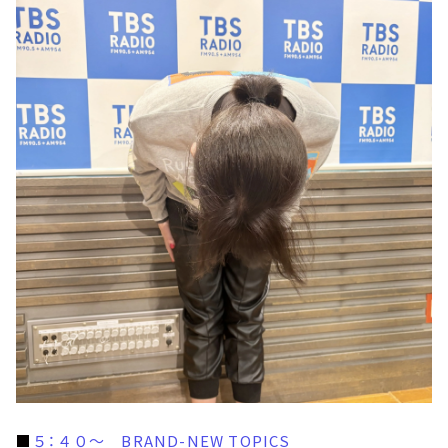
■
５：４０～ BRAND-NEW TOPICS