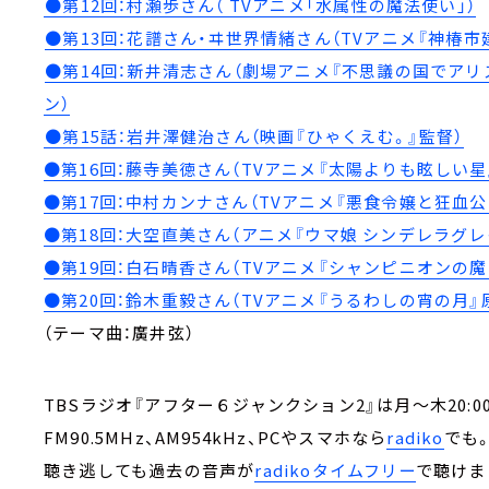
⁠●第12回：村瀬歩さん（ TVアニメ「水属性の魔法使い」）⁠⁠⁠
⁠
●第13回：花譜さん・ヰ世界情緒さん（TVアニメ『神椿市建
⁠
●第14回：新井清志さん（劇場アニメ『不思議の国でアリスと -
ン）⁠
⁠●第15話：岩井澤健治さん（映画『ひゃくえむ。』監督）
●第16回：藤寺美徳さん（TVアニメ『太陽よりも眩しい星
●第17回：中村カンナさん（TVアニメ『悪食令嬢と狂血公
●第18回：大空直美さん（アニメ『ウマ娘 シンデレラグレ
●第19回：白石晴香さん（TVアニメ『シャンピニオンの魔
●第20回：鈴木重毅さん（TVアニメ『うるわしの宵の月』
（テーマ曲：廣井弦）
TBSラジオ『アフター６ジャンクション2』は月～木20:00
FM90.5MHz、AM954kHz、PCやスマホなら
radiko
でも
聴き逃しても過去の音声が
radikoタイムフリー
で聴けま