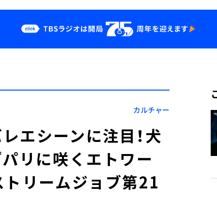
クス
イベント・グッ
ズ
st
YouTube
せ
会社情報
カルチャー
レエシーンに注目！犬
『パリに咲くエトワー
ストリームジョブ第21