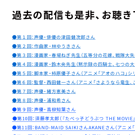
過去の配信も是非、お聴き
●第１回：声優・俳優の津田健次郎さん
●第２回：作曲家・林ゆうきさん
●第３回：漫画家・春場ねぎ先生（五等分の花嫁、戦隊大失
●第４回：漫画家・鈴木央先生（黙示録の四騎士、七つの
●第５回：脚本家・柿原優子さん（アニメ「アオのハコ」シ
●第６回：監督・西田健一さん（アニメ「さようなら竜生、
●第７回：声優・緒方恵美さん
●第８回：声優・浦和希さん
●第９回：声優・高柳知葉さん
⁠
●第10回：須藤孝太郎（『たべっ子どうぶつ THE MOVI
●第11回：BAND-MAID SAIKIさんAKANEさん（ア