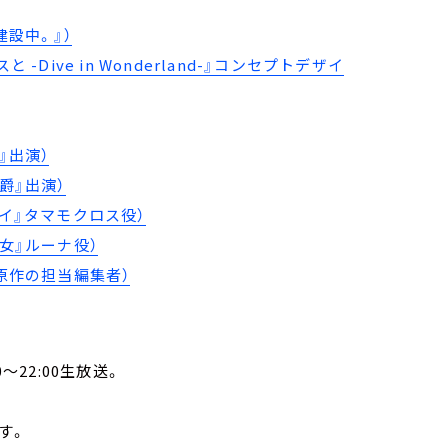
設中。』）⁠
Dive in Wonderland-』コンセプトデザイ
』出演）
爵』出演）
イ』タマモクロス役）
女』ルーナ役）
原作の担当編集者）
～22:00生放送。
。
す。