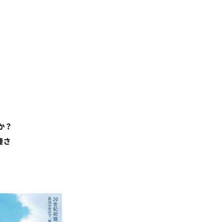
か？
凄さ