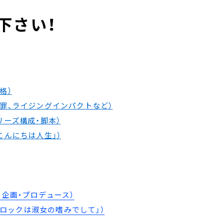
下さい！
格）
大罪、ライジングインパクトなど）
リーズ構成・脚本）
こんにちは人生」）
E』企画・プロデュース）
ニメ「ロックは淑女の嗜みでして」）