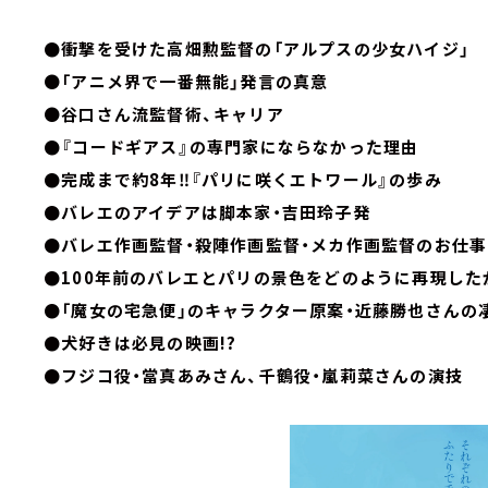
●衝撃を受けた高畑勲監督の「アルプスの少女ハイジ」
●
「アニメ界で一番無能」発言の真意
●
谷口さん流監督術、キャリア
●『コードギアス』の専門家にならなかった理由
●完成まで約8年‼『パリに咲くエトワール』の歩み
●バレエのアイデアは脚本家・吉田玲子発
●バレエ作画監督・殺陣作画監督・メカ作画監督のお仕事
●100年前のバレエとパリの景色をどのように再現した
●「魔女の宅急便」のキャラクター原案・近藤勝也さんの
●犬好きは必見の映画!?
●フジコ役・當真あみさん、千鶴役・嵐莉菜さんの演技