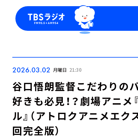
今日の番組表
トピッ
週間番組表
TBS
Podca
お知ら
2026.03.02
月曜日
21:30
谷口悟朗監督こだわりのバ
好きも必見！？劇場アニメ
ル』（アトロクアニメエク
回完全版）