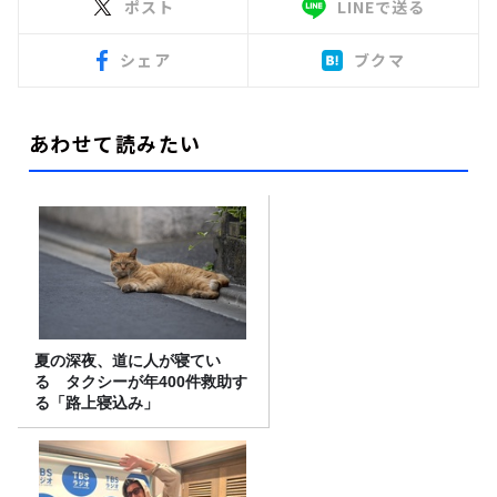
ポスト
LINEで送る
シェア
ブクマ
あわせて読みたい
夏の深夜、道に人が寝てい
る タクシーが年400件救助す
る「路上寝込み」