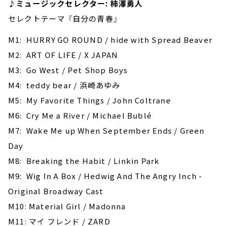
♪ミュージックセレクター: 柿澤勇人
セレクトテーマ 『自分の青春』
M1: ‎HURRY GO ROUND / hide with Spread Beaver
M2: ART OF LIFE / X JAPAN
M3: Go West / Pet Shop Boys
M4: teddy bear / 浜崎あゆみ
M5: My Favorite Things / John Coltrane
M6: Cry Me a River / Michael Bublé
M7: Wake Me up When September Ends / Green
Day
M8: Breaking the Habit / Linkin Park
M9: Wig In A Box / Hedwig And The Angry Inch -
Original Broadway Cast
M10: Material Girl / Madonna
M11: マイ フレンド / ZARD