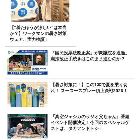
【“着たほうが涼しい”は本当
か？】ワークマンの暑さ対策
ウェア、実力検証！
「国民投票法改正案」が衆議院を通過。
憲法改正手続きはこのまま進むのか？
【暑さ対策に！】この1本で夏を乗り切
れ！ スースースプレー頂上決戦2026！
『真空ジェシカのラジオ父ちゃん』番組
イベント開催決定！今回のスペシャルゲ
ストは、タカアンドトシ！