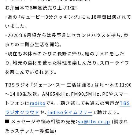
お弁当本で6年連続売り上げ1位！
・あの『キューピー3分クッキング』にも18年間出演されて
いました。
・2020年9月頃からは長野県にセカンドハウスを持ち、東
京との二拠点生活を開始。
・現在もお休みのたびに長野に帰り、庭の手入れをした
り、地元の食材を使った料理を楽しんだり、スローライフ
を楽しんでいられます。
TBSラジオ『ジェーン・スー 生活は踊る』は月～木の11:00
～14:00生放送。 AM954kHz、FM90.5MHz、PCやスマー
トフォンは
radiko
でも。 聴き逃しても過去の音声が
TBS
ラジオクラウド
や、
radikoタイムフリー
で聴けます。
■ メッセージや悩み相談の宛先：
so@tbs.co.jp
(読まれ
たらステッカー等進呈)