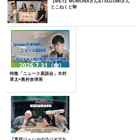
【ME:I】MOMONAさん&TSUZUMIさん
とこねくと🌺
特集「ニュース座談会」木村
草太×奥村奈津美
『真空ジェシカのラジオ父ち