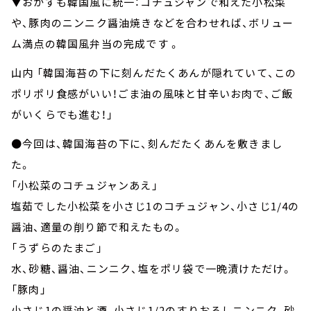
▼おかずも韓国風に統一：コチュジャンで和えた小松菜
や、豚肉のニンニク醤油焼きなどを合わせれば、ボリュー
ム満点の韓国風弁当の完成です 。
山内 「韓国海苔の下に刻んだたくあんが隠れていて、この
ポリポリ食感がいい！ごま油の風味と甘辛いお肉で、ご飯
がいくらでも進む！」
●今回は、韓国海苔の下に、刻んだたくあんを敷きまし
た。
「小松菜のコチュジャンあえ」
塩茹でした小松菜を小さじ1のコチュジャン、小さじ1/4の
醤油、適量の削り節で和えたもの。
「うずらのたまご」
水、砂糖、醤油、ニンニク、塩をポリ袋で一晩漬けただけ。
「豚肉」
小さじ1の醤油と酒、小さじ1/2のすりおろしニンニク、砂