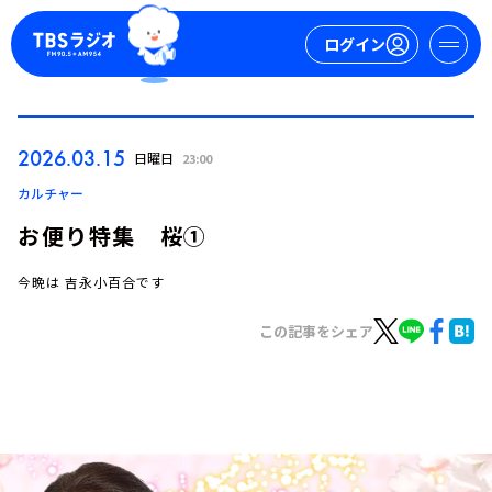
ログイン
マイページ
2026.03.15
日曜日
23:00
新規会員登録
ログイン
カルチャー
お便り特集 桜①
今晩は 吉永小百合です
この記事をシェア
今日の番組表
週間番組表
トピックス
TBS Podcast