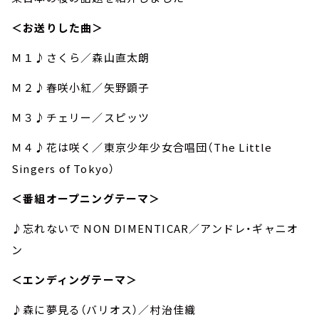
＜お送りした曲＞
Ｍ１♪さくら／森山直太朗
Ｍ２♪春咲小紅／矢野顕子
Ｍ３♪チェリー／スピッツ
Ｍ４♪花は咲く／東京少年少女合唱団（The Little
Singers of Tokyo）
＜番組オープニングテーマ＞
♪忘れないで NON DIMENTICAR／アンドレ・ギャニオ
ン
＜エンディングテーマ＞
♪森に夢見る（バリオス）／村治佳織