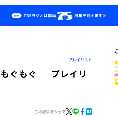
クス
イベント・グッ
ズ
st
YouTube
せ
会社情報
プレイリスト
茶もぐもぐ ― プレイリ
この記事をシェア