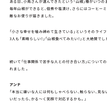
ある日、小鳥さんが運んできたという「山椒」種がいつの
毎年山椒ができると、佃煮や塩漬け、さらにはコーヒー
敵なお便りが届きました。
「小さな幸せを噛み締めて生きている」というそのライフ
3人も「素晴らしい！」「山椒食べてみたい！」と大絶賛でした
続いて「仕事関係で苦手な人との付き合い方」についての
れました 。
アンナ
「本当に嫌いな人には何もしゃべらない、触らない、見な
いだったら、かる～く笑顔で対応するかも。」