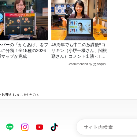
ーパーの「からあげ」をフ
45周年でも中二の放課後‼コ
に分類！全15種の2026
サキン（小堺一機さん、関根
版マップが完成
勤さん）コメント出演＜TBS
ラジオ番組審議会からのご報
Recommended by
告＞
をお迎えしました！その４