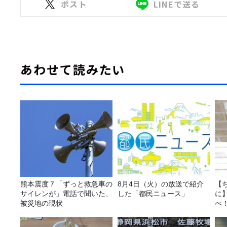
ポスト
LINEで送る
あわせて読みたい
熊本震度７「ずっと救急車の
8月4日（火）の放送で紹介
【
サイレンが」電話で聞いた、
した「都民ニュース」
に
被災地の現状
べ