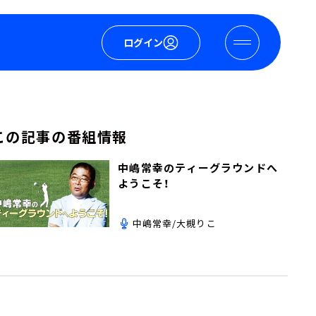
ログイン
この記事の番組情報
中嶋常幸のティーグラウンドへ
ようこそ！
中嶋常幸/大槻りこ