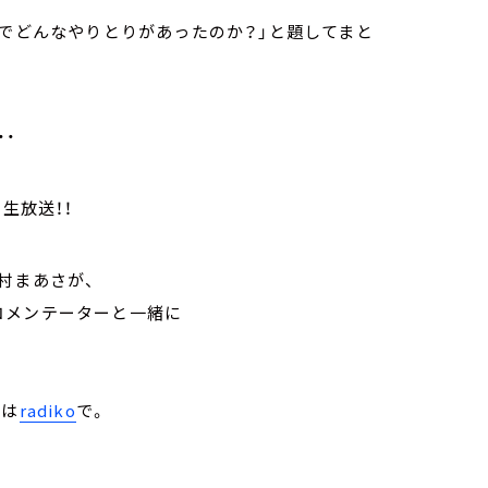
委でどんなやりとりがあったのか？」と題してまと
・・
生放送！！
村まあさが、
コメンテーターと一緒に
トは
radiko
で。