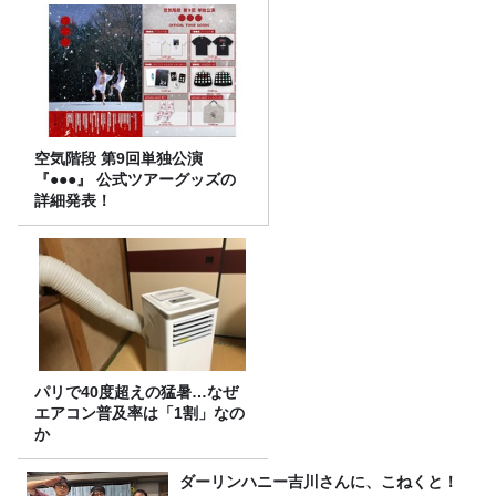
空気階段 第9回単独公演
『●●●』 公式ツアーグッズの
詳細発表！
パリで40度超えの猛暑…なぜ
エアコン普及率は「1割」なの
か
ダーリンハニー吉川さんに、こねくと！