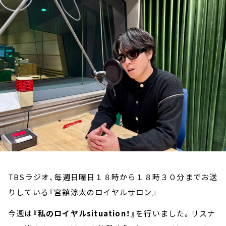
お知らせ
イベント・グッズ
YouTube
会社情報
TBSラジオ、毎週日曜日１８時から１８時３０分までお送
りしている『宮舘涼太のロイヤルサロン』
今週は
『私のロイヤルsituation！』
を行いました。リスナ