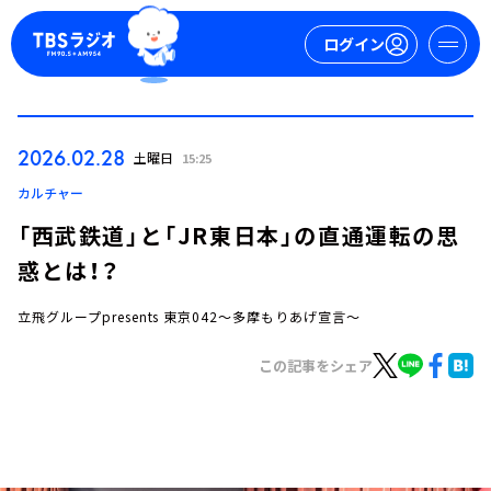
ログイン
マイページ
2026.02.28
土曜日
15:25
新規会員登録
ログイン
カルチャー
「西武鉄道」と「JR東日本」の直通運転の思
惑とは！？
立飛グループpresents 東京042～多摩もりあげ宣言～
この記事をシェア
今日の番組表
週間番組表
トピックス
TBS Podcast