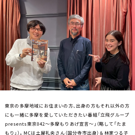
お知らせ
イベント・グッズ
YouTube
会社情報
東京の多摩地域にお住まいの方、出身の方もそれ以外の方
にも一緒に多摩を愛していただきたい番組「立飛グループ
presents東京042～多摩もりあげ宣言～」（略して「たま
もり」）。MCは土屋礼央さん（国分寺市出身）＆林家つる子