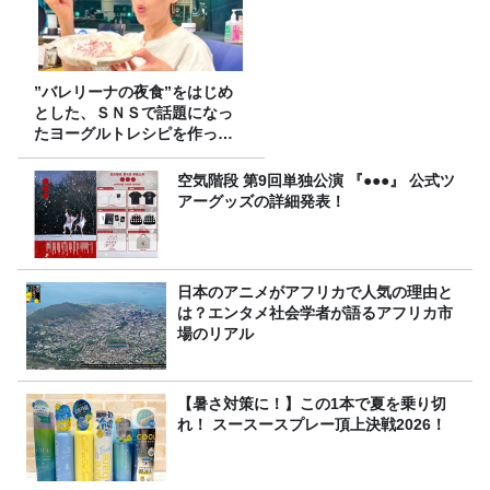
”バレリーナの夜食”をはじめ
とした、ＳＮＳで話題になっ
たヨーグルトレシピを作って
みた！
空気階段 第9回単独公演 『●●●』 公式ツ
アーグッズの詳細発表！
日本のアニメがアフリカで人気の理由と
は？エンタメ社会学者が語るアフリカ市
場のリアル
【暑さ対策に！】この1本で夏を乗り切
れ！ スースースプレー頂上決戦2026！