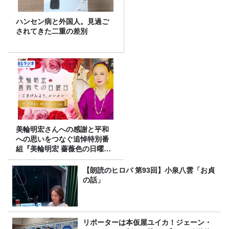
ハンセン病と外国人。見過ご
されてきた二重の差別
美輪明宏さんへの感謝と平和
への思いをつなぐ追悼特別番
組『美輪明宏 薔薇色の日曜日
～ごきげんよう、ルンルン
～』8/9（日）16時放送
【朗読のヒロバ 第93回】小泉八雲「お貞
の話」
リポーターは本仮屋ユイカ！ジェーン・