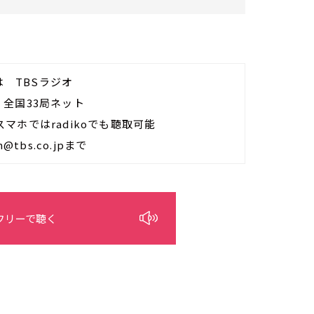
分は TBSラジオ
は 全国33局ネット
PCやスマホではradikoでも聴取可能
tbs.co.jpまで
フリーで聴く