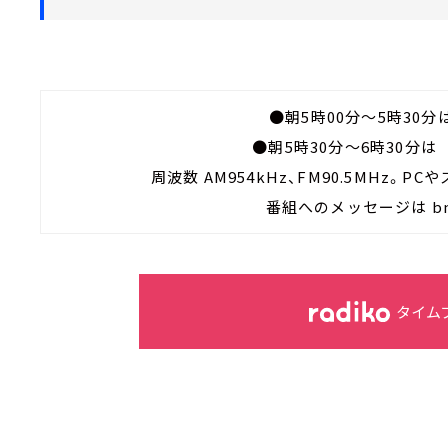
●朝5時00分～5時30
●朝5時30分～6時30分
周波数 AM954kHz、FM90.5MHz。
番組へのメッセージは bn@
タイム