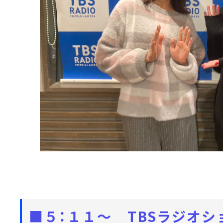
■５：１１～ TBSラジオシ