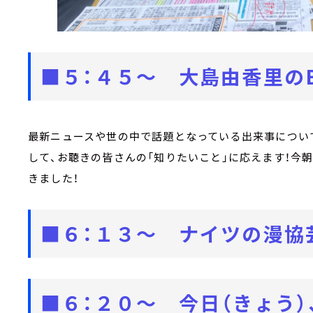
■５：４５～ 大島由香里のBRA
最新ニュースや世の中で話題となっている出来事について
して、お聴きの皆さんの「知りたいこと」に応えます！今
きました！
■６：１３～ ナイツの漫協
■６：２０～
今日（きょう）