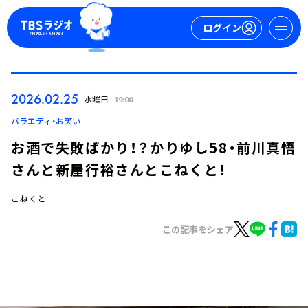
ログイン
マイページ
2026.02.25
水曜日
19:00
新規会員登録
ログイン
バラエティ・お笑い
お酒で失敗ばかり！？かりゆし58・前川真悟
さんと新屋行裕さんとこねくと！
こねくと
この記事をシェア
今日の番組表
週間番組表
トピックス
TBS Podcast