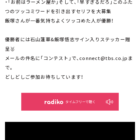
・「お前はラーメン屋か」そして、「早すぎるだろ」このふた
つのツッコミワードを引き出すセリフを大募集
飯塚さんが一番気持ちよくツッコめた人が優勝！
優勝者には石山蓮華&飯塚悟志サイン入りステッカー贈
呈🥇
メールの件名に「コンテスト」で、connect@tbs.co.jpま
で。
どしどしご参加お待ちしています！
タイムフリーで聴く