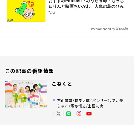
おすすめPodcast・みうら五郎「もっち
ゅりんと映画ちいかわ 人魚の島のひみ
つ」
Recommended by
この記事の番組情報
こねくと
石山蓮華/菅良太郎（パンサー）/でか美
ちゃん/飯塚悟志/土屋礼央