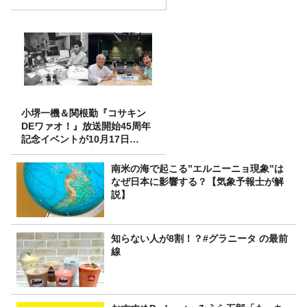
定！
小堺一機＆関根勤『コサキン
DEワァオ！』放送開始45周年
記念イベントが10月17日
（土）に開催決定！本日より
FC先行受付スタート！
南米の海で起こる”エルニーニョ現象”は
なぜ日本に影響する？【気象予報士が解
説】
知らない人が8割！？#グラニータ の最前
線