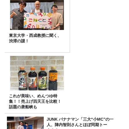
東京大学・西成教授に聞く、
渋滞の謎！
これが美味い、めんつゆ特
集！！売上げ四天王を比較！
話題の唐船峡も
JUNK バナナマン「三大“小MC”の一
人、陣内智則さんとほぼ同期トー