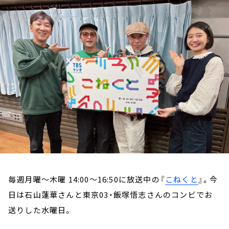
お知らせ
イベント・グッズ
YouTube
会社情報
毎週月曜～木曜 14:00～16:50に放送中の『
こねくと
』。今
日は石山蓮華さんと東京03・飯塚悟志さんのコンビでお
送りした水曜日。