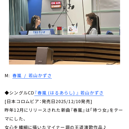
M:
春嵐 / 若山かずさ
◆シングルCD
『春嵐 (はるあらし) 』 若山かずさ
[日本コロムビア：発売日2025/12/10発売]
昨年12月にリリースされた新曲『春嵐』は｢待つ女｣をテー
マにした、
女心を繊細に描いたマイナー調の王道演歌作品♪