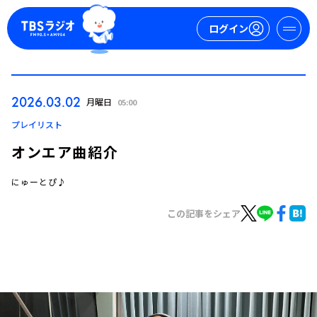
ログイン
マイページ
2026.03.02
月曜日
05:00
新規会員登録
ログイン
プレイリスト
オンエア曲紹介
にゅーとぴ♪
この記事をシェア
今日の番組表
週間番組表
トピックス
TBS Podcast