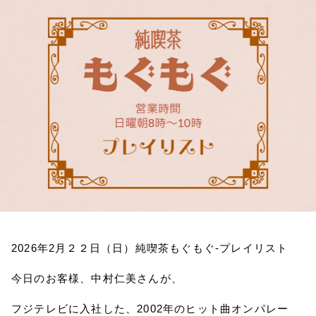
お知らせ
イベント・グッズ
YouTube
会社情報
2026
年
2
月２２日（日）純喫茶もぐもぐ
-
プレイリスト
今日のお客様、中村仁美さんが、
フジテレビに入社した、
2002
年のヒット曲オンパレー