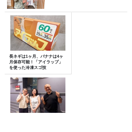
長ネギは1ヶ月、バナナは4ヶ
月保存可能！「アイラップ」
を使った冷凍スゴ技
タイヤの空気圧は〇〇くらい
の硬さがベスト!? 榎本温子
さん