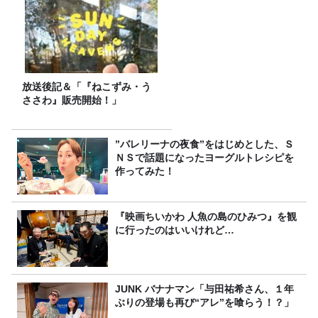
放送後記＆「『ねこずみ・う
ささわ』販売開始！」
”バレリーナの夜食”をはじめとした、Ｓ
ＮＳで話題になったヨーグルトレシピを
作ってみた！
『映画ちいかわ 人魚の島のひみつ』を観
に行ったのはいいけれど…
JUNK バナナマン「与田祐希さん、１年
ぶりの登場も再び“アレ”を喰らう！？」