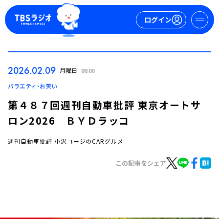
ログイン
マイページ
2026.02.09
月曜日
00:00
新規会員登録
ログイン
バラエティ・お笑い
第４８７回週刊自動車批評 東京オートサ
ロン2026 ＢＹＤラッコ
週刊自動車批評 小沢コージのCARグルメ
この記事をシェア
今日の番組表
週間番組表
トピックス
TBS Podcast