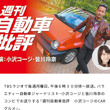
お知らせ
イベント・グッズ
YouTube
会社情報
TBSラジオで毎週月曜日、午後６時３０分頃～放送。バラ
エティー自動車ジャーナリスト・小沢コージと皆川玲奈の
コンビでお送りする『週刊自動車批評 小沢コージのCAR
グルメ』。