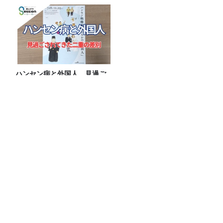
ハンセン病と外国人。見過ご
されてきた二重の差別
リドリー・スコット監督『ラスト・サバ
イバー』日本最速IMAXプレミアに、アト
ロクリスナー60名をご招待！
【プレ金ナイト】なぜこれを？と問い、
そこから今を読み解いていく。
アルピニスト・野口健さん1周目。これ