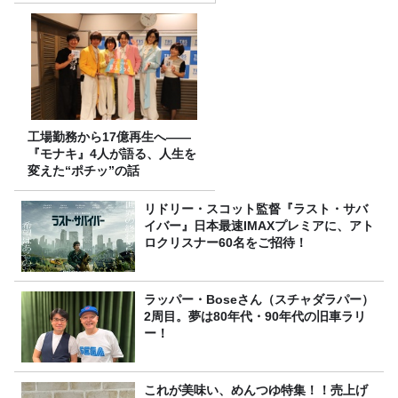
ば」』とは？【十割そば10種
食べ比べ】
工場勤務から17億再生へ——
『モナキ』4人が語る、人生を
変えた“ポチッ”の話
リドリー・スコット監督『ラスト・サバ
イバー』日本最速IMAXプレミアに、アト
ロクリスナー60名をご招待！
ラッパー・Boseさん（スチャダラパー）
2周目。夢は80年代・90年代の旧車ラリ
ー！
これが美味い、めんつゆ特集！！売上げ