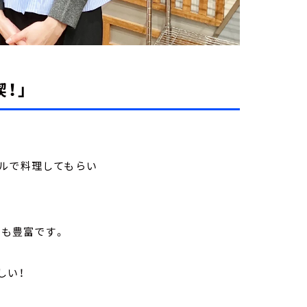
！」
。
テルで料理してもらい
ンも豊富です。
しい！