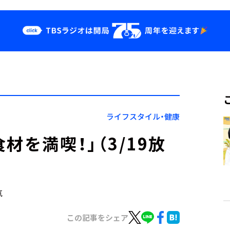
クス
イベント・グッ
ズ
st
YouTube
せ
会社情報
ライフスタイル・健康
材を満喫！」（3/19放
気
この記事をシェア