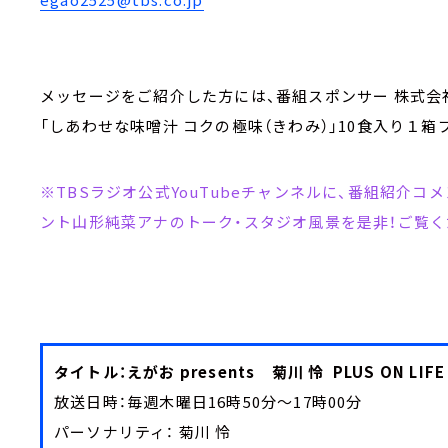
メッセージをご紹介した方には、番組スポンサー 株式会
「しあわせな味噌汁 コクの極味（きわみ）」10食入り１
※TBSラジオ公式YouTubeチャンネルに、番組紹介
ント山形純菜アナのトーク・スタジオ風景を是非！ご覧く
タイトル：えがお presents 菊川 怜 PLUS ON L
放送日時：毎週木曜日16時50分～17時00分
パーソナリティ： 菊川 怜