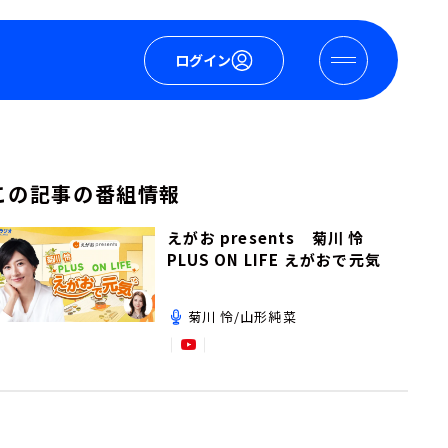
ログイン
この記事の番組情報
えがお presents 菊川 怜
PLUS ON LIFE えがおで元気
菊川 怜/山形純菜