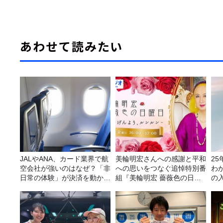
あわせて読みたい
JALやANA、カード業界で航
美輪明宏さんへの感謝と平和
2
空会社が強いのはなぜ？「非
への思いをつなぐ追悼特別番
わ
日常の体験」が決済を動かす
組『美輪明宏 薔薇色の日曜
の
理由
日～ごきげんよう、ルンルン
～』8/9（日）16時放送