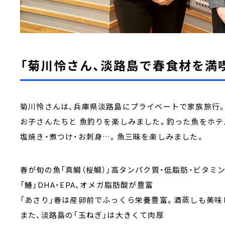
「菊川怜さん、淡路島で春食材を満喫
菊川怜さんは、兵庫県淡路島にプライベートで家族旅行
お子さんたちと 魚釣りを楽しみました。釣った魚をホ
塩焼き・煮つけ・お刺身…。魚三昧を楽しみました。
春が旬の魚「真鯛（桜鯛）」高タンパク質・低脂肪・ビタミ
「鰆」DHA・EPA、オメガ脂肪酸が豊富
「あさり」春は産卵前でふっくら栄養豊富。酒蒸しも美味
また、淡路島の「玉ねぎ」は大きくて肉厚