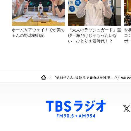
ホーム＆アウェイ！でか美ち
『大人のラッシュガード』選
令
ゃんの野球観戦記
び！海だけじゃもったいな
コ
い！ひとり１着時代！？
ポ
「菊川怜さん、淡路島で春食材を満喫！」（3/19放送