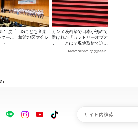
和8年度「TBSこども音楽
カンヌ映画祭で日本が初めて
ンクール」横浜地区大会レ
選ばれた「カントリーオブオ
ート
ナー」とは？現地取材で迫る
選出の意味
Recommended by
分）