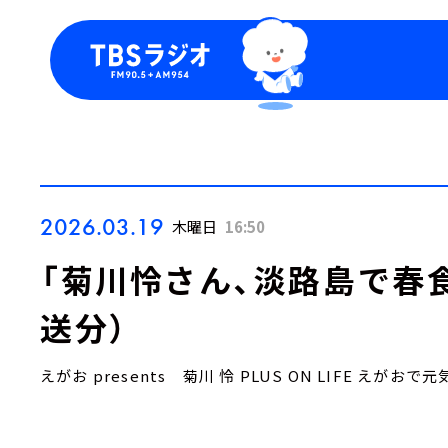
今日の番組表
トピッ
週間番組表
TBS
Podca
お知ら
2026.03.19
木曜日
16:50
「菊川怜さん、淡路島で春食
送分）
えがお presents 菊川 怜 PLUS ON LIFE えがおで元