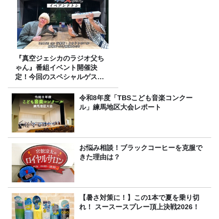
『真空ジェシカのラジオ父ち
ゃん』番組イベント開催決
定！今回のスペシャルゲスト
は、タカアンドトシ！
令和8年度「TBSこども音楽コンクー
ル」練馬地区大会レポート
お悩み相談！ブラックコーヒーを克服で
きた理由は？
【暑さ対策に！】この1本で夏を乗り切
れ！ スースースプレー頂上決戦2026！