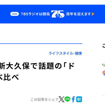
クス
イベント・グッ
ズ
st
YouTube
せ
会社情報
ライフスタイル・健康
新大久保で話題の「ド
べ比べ
この記事をシェア