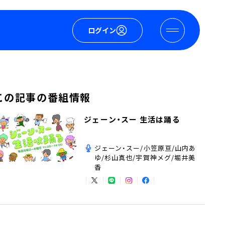
ログイン
この記事の番組情報
ジェーン・スー 生活は踊る
ジェーン・スー/小笠原亘/山内あ
ゆ/杉山真也/宇賀神メグ/堀井美
香