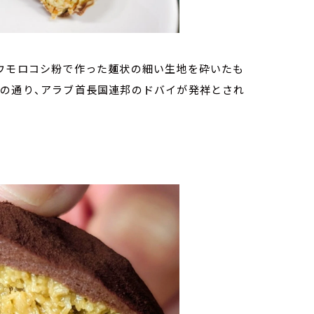
トウモロコシ粉で作った麺状の細い生地を砕いたも
名の通り、アラブ首長国連邦のドバイが発祥とされ