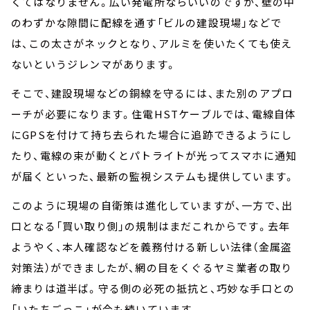
くてはなりません。広い発電所ならいいのですが、壁の中
のわずかな隙間に配線を通す「ビルの建設現場」などで
は、この太さがネックとなり、アルミを使いたくても使え
ないというジレンマがあります。
そこで、建設現場などの銅線を守るには、また別のアプロ
ーチが必要になります。住電HSTケーブルでは、電線自体
にGPSを付けて持ち去られた場合に追跡できるようにし
たり、電線の束が動くとパトライトが光ってスマホに通知
が届くといった、最新の監視システムも提供しています。
このように現場の自衛策は進化していますが、一方で、出
口となる「買い取り側」の規制はまだこれからです。去年
ようやく、本人確認などを義務付ける新しい法律（金属盗
対策法）ができましたが、網の目をくぐるヤミ業者の取り
締まりは道半ば。守る側の必死の抵抗と、巧妙な手口との
「いたちごっこ」が今も続いています。