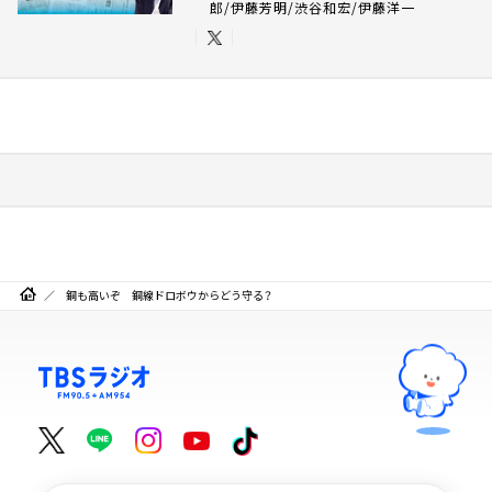
郎/伊藤芳明/渋谷和宏/伊藤洋一
銅も高いぞ 銅線ドロボウからどう守る？