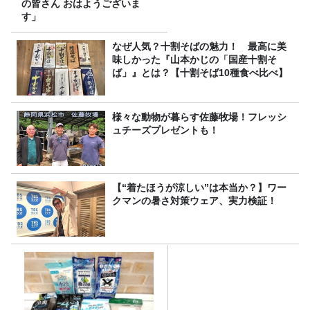
の皆さん おはようございま
す」
なぜ人気？十割そばの魅力！ 最高に美
味しかった『山本かじの「国産十割そ
ば」』とは？【十割そば10種食べ比べ】
様々な動物が暮らす佐藤牧場！フレッシ
ュチーズプレゼントも！
【“着たほうが涼しい”は本当か？】ワー
クマンの暑さ対策ウェア、実力検証！