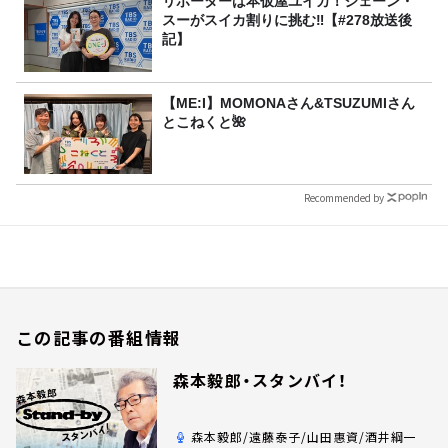
リポーターは本仮屋ユイカ！ジェーン・
スーがスイカ割りに挑む‼【#278放送後
記】
【ME:I】MOMONAさん&TSUZUMIさん
とこねくと🌺
Recommended by
この記事の番組情報
森本毅郎・スタンバイ！
森本毅郎/遠藤泰子/山田惠資/酒井綱一