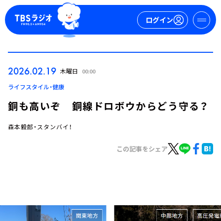
ログイン
マイページ
2026.02.19
木曜日
00:00
新規会員登録
ログイン
ライフスタイル・健康
銅も高いぞ 銅線ドロボウからどう守る？
森本毅郎・スタンバイ！
この記事をシェア
今日の番組表
週間番組表
トピックス
TBS Podcast