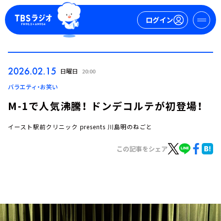
ログイン
マイページ
2026.02.15
日曜日
20:00
新規会員登録
ログイン
バラエティ・お笑い
M-1で人気沸騰！ ドンデコルテが初登場！
イースト駅前クリニック presents 川島明のねごと
この記事をシェア
今日の番組表
週間番組表
トピックス
TBS Podcast