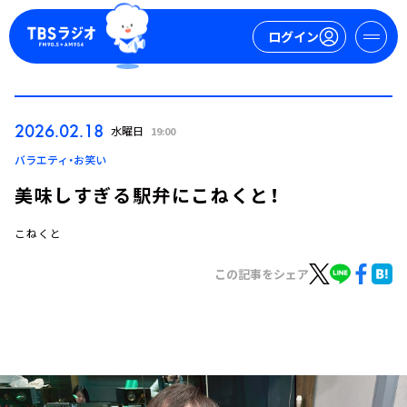
ログイン
マイページ
2026.02.18
水曜日
19:00
新規会員登録
ログイン
バラエティ・お笑い
美味しすぎる駅弁にこねくと！
こねくと
この記事をシェア
今日の番組表
週間番組表
トピックス
TBS Podcast