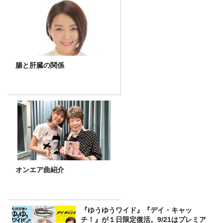
腸と肝臓の関係
オンエア曲紹介
『ゆうゆうワイド』『デイ・キャッ
チ！』が１日限定復活。9/21はプレミア