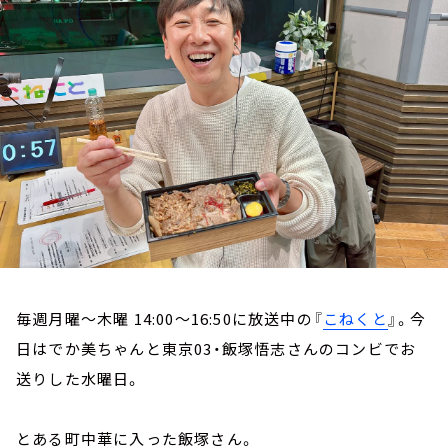
お知らせ
イベント・グッズ
YouTube
会社情報
毎週月曜～木曜 14:00～16:50に放送中の『
こねくと
』。今
日はでか美ちゃんと東京03・飯塚悟志さんのコンビでお
送りした水曜日。
とある町中華に入った飯塚さん。