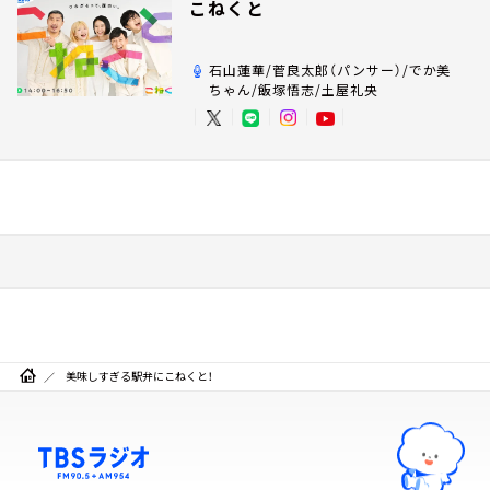
こねくと
石山蓮華/菅良太郎（パンサー）/でか美
ちゃん/飯塚悟志/土屋礼央
美味しすぎる駅弁にこねくと！