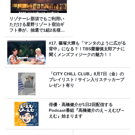
リゾナーレ那須でもご利用い
ただける星野リゾート宿泊ギ
フト券が、抽選で1組2名様に
プレゼント！
#17. 篠塚大輝も「マンタのように広がる
背中」になる？！TBS齋藤慎太郎アナに
聞くメンズフィジークの魅力！！
「CITY CHILL CLUB」8月7日（金）の
プレイリスト / サイン入りステッカープ
レゼント有り
俳優・高橋健介が1日2回配信する
Podcast番組『高橋健介のえ～えむぴ～
えむ』始まります