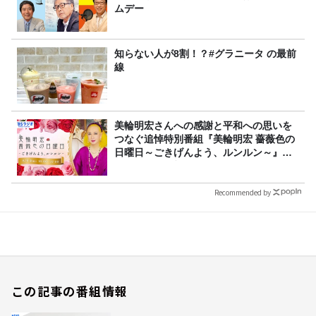
ムデー
知らない人が8割！？#グラニータ の最前
線
美輪明宏さんへの感謝と平和への思いを
つなぐ追悼特別番組『美輪明宏 薔薇色の
日曜日～ごきげんよう、ルンルン～』
8/9（日）16時放送
Recommended by
この記事の番組情報