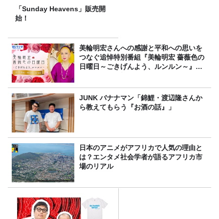
「Sunday Heavens」販売開
始！
美輪明宏さんへの感謝と平和への思いを
つなぐ追悼特別番組『美輪明宏 薔薇色の
日曜日～ごきげんよう、ルンルン～』
8/9（日）16時放送
JUNK バナナマン「錦鯉・渡辺隆さんか
ら教えてもらう『お酒の話』」
日本のアニメがアフリカで人気の理由と
は？エンタメ社会学者が語るアフリカ市
場のリアル