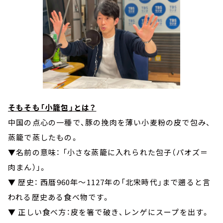
そもそも「小籠包」とは？
中国の点心の一種で、豚の挽肉を薄い小麦粉の皮で包み、
蒸籠で蒸したもの。
▼名前の意味： 「小さな蒸籠に入れられた包子（パオズ＝
肉まん）」。
▼ 歴史： 西暦960年～1127年の「北宋時代」まで遡ると言
われる歴史ある食べ物です。
▼ 正しい食べ方：皮を箸で破き、レンゲにスープを出す。