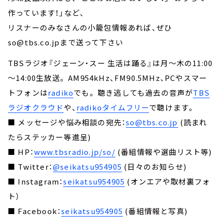
作っています！」など、
リスナーのみなさんの小籠包情報あれば、ぜひ
so@tbs.co.jpまで送って下さい
TBSラジオ『ジェーン・スー 生活は踊る』は月～木の11:00
～14:00生放送。 AM954kHz、FM90.5MHz、PCやスマー
トフォンは
radiko
でも。 聴き逃しても過去の音声が
TBS
ラジオクラウド
や、
radikoタイムフリー
で聴けます。
■ メッセージや悩み相談の宛先：
so@tbs.co.jp
(読まれ
たらステッカー等進呈)
■ HP：
www.tbsradio.jp/so/
(番組情報や選曲リスト等)
■ Twitter：
@seikatsu954905
(日々のお知らせ)
■ Instagram：
seikatsu954905
(オンエアや取材裏フォ
ト）
■ Facebook：
seikatsu954905
(番組情報と写真)