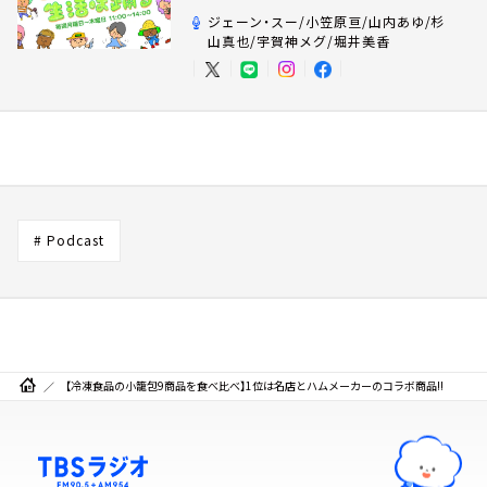
ジェーン・スー/小笠原亘/山内あゆ/杉
山真也/宇賀神メグ/堀井美香
# Podcast
【冷凍食品の小籠包9商品を食べ比べ】1位は名店とハムメーカーのコラボ商品!!