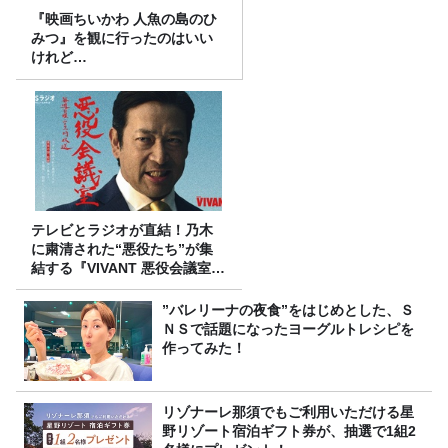
『映画ちいかわ 人魚の島のひ
みつ』を観に行ったのはいい
けれど…
テレビとラジオが直結！乃木
に粛清された“悪役たち”が集
結する『VIVANT 悪役会議室』
7/26(日)23時スタート！
”バレリーナの夜食”をはじめとした、Ｓ
ＮＳで話題になったヨーグルトレシピを
作ってみた！
リゾナーレ那須でもご利用いただける星
野リゾート宿泊ギフト券が、抽選で1組2