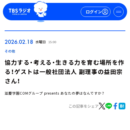
ログイン
マイページ
2026.02.18
水曜日
15:00
新規会員登録
ログイン
その他
協力する・考える・生きる力を育む場所を作
る！ゲストは一般社団法人 副理事の益田宗
さん！
滋慶学園COMグループ presents あなたの夢はなんですか？
今日の番組表
この記事をシェア
週間番組表
トピックス
TBS Podcast