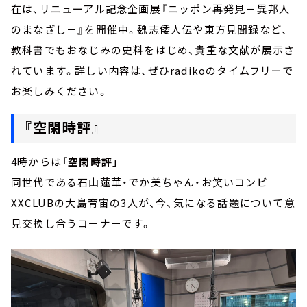
在は、リニューアル記念企画展『ニッポン再発見－異邦人
のまなざし－』を開催中。魏志倭人伝や東方見聞録など、
教科書でもおなじみの史料をはじめ、貴重な文献が展示さ
れています。詳しい内容は、ぜひradikoのタイムフリーで
お楽しみください。
『空閑時評』
4時からは
「空閑時評」
同世代である石山蓮華・でか美ちゃん・お笑いコンビ
XXCLUBの大島育宙の3人が、今、気になる話題について意
見交換し合うコーナーです。