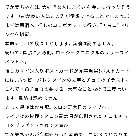
でか美ちゃんは、大好きな人にたくさん会いに行ったそう
です。（勘が良い人はこの先が予想できることでしょう。）
まずは原宿へ。推しのコラボカフェに行き、”チョコ”ドリ
ンクを堪能。
本命チョコの数は１とします。異論は認めません。
続いて、幕張に大移動。ロージークロニクルのリリースイ
ベントへ。
推しのサイン入りポストカードが見事当選！ポストカード
には、ハッピーバレンタインの文字とチョコのイラスト。
これで本命チョコの数は２。大事なことなので二度言い
ます。異論は認めません。
そして最後はお台場。メロン記念日のライブへ。
ライブ後の挨拶でメロン記念日が印刷されたチロルチョ
コをプレゼントされて大喜び！
でか美ちゃんが今年もらった本命チョコは３つとなりま