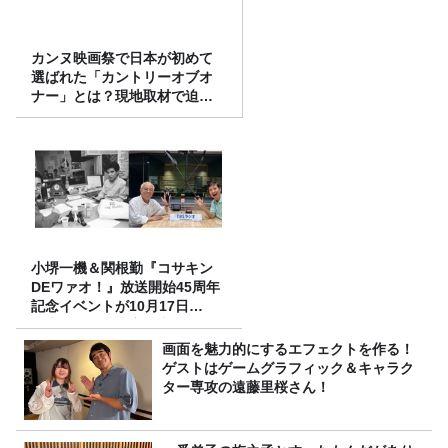
カンヌ映画祭で日本が初めて
選ばれた「カントリーオブオ
ナー」とは？現地取材で迫る
選出の意味
小堺一機＆関根勤『コサキン
DEワァオ！』放送開始45周年
記念イベントが10月17日
（土）に開催決定！本日より
FC先行受付スタート！
画面を魅力的にするエフェクトを作る！
ゲストはゲームグラフィック＆キャラク
ター専攻の遠藤里桜さん！