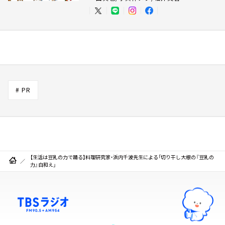
# PR
【生活は豆乳の力で踊る】料理研究家・浜内千波先生による「切り干し大根の『豆乳の
力』白和え」