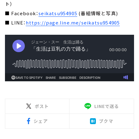
ト）
■ Facebook：
seikatsu954905
(番組情報と写真)
■ LINE：
https://page.line.me/seikatsu954905
ポスト
LINEで送る
シェア
ブクマ