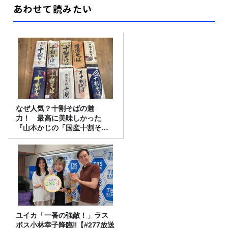
あわせて読みたい
なぜ人気？十割そばの魅
力！ 最高に美味しかった
『山本かじの「国産十割そ
ば」』とは？【十割そば10種
食べ比べ】
ユイカ「一番の強敵！」ラス
ボス小林幸子降臨‼【#277放送