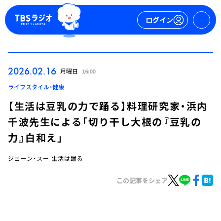
ログイン
マイページ
2026.02.16
月曜日
16:00
新規会員登録
ログイン
ライフスタイル・健康
【生活は豆乳の力で踊る】料理研究家・浜内
千波先生による「切り干し大根の『豆乳の
力』白和え」
ジェーン・スー 生活は踊る
今日の番組表
この記事をシェア
週間番組表
トピックス
TBS Podcast