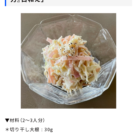
▼材料（2～3人分）
＊切り干し大根
30g
：