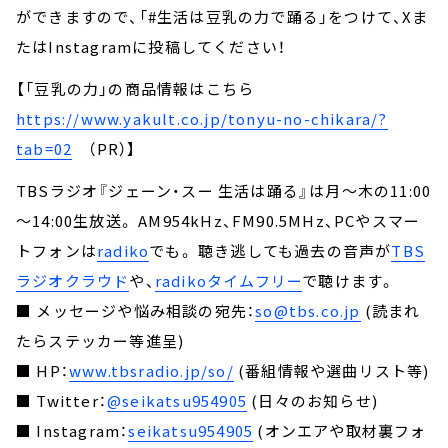
ができますので、「#生活は豆乳の力で踊る」をつけて、Xま
たはInstagramに投稿してください！
【「豆乳の力」の商品情報はこちら
https://www.yakult.co.jp/tonyu-no-chikara/?
tab=02
（PR）】
TBSラジオ『ジェーン・スー 生活は踊る』は月～木の11:00
～14:00生放送。 AM954kHz、FM90.5MHz、PCやスマー
トフォンは
radiko
でも。 聴き逃しても過去の音声が
TBS
ラジオクラウド
や、
radikoタイムフリー
で聴けます。
■ メッセージや悩み相談の宛先：
so@tbs.co.jp
(読まれ
たらステッカー等進呈)
■ HP：
www.tbsradio.jp/so/
(番組情報や選曲リスト等)
■ Twitter：
@seikatsu954905
(日々のお知らせ)
■ Instagram：
seikatsu954905
(オンエアや取材裏フォ