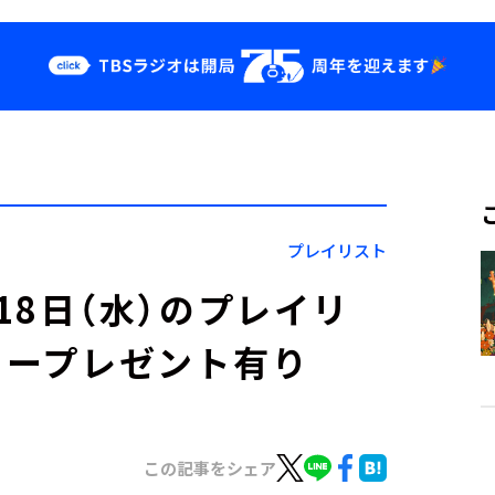
クス
イベント・グッ
ズ
st
YouTube
せ
会社情報
プレイリスト
」2月18日（水）のプレイリ
カープレゼント有り
この記事をシェア