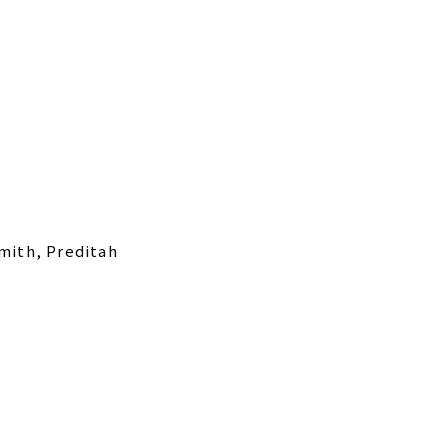
Smith, Preditah
！