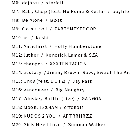
M6: déjà vu / starfall
M7: Baby Chop (feat. No Rome & Keshi) / boylife
M8: Be Alone / Blxst
M9: C o n t r o l / PARTYNEXTDOOR‎
M10: us / keshi
M11: Antichrist / Holly Humberstone
M12: luther / Kendrick Lamar & SZA
M13: changes / XXXTENTACION
M14: ecstasy / Jimmy Brown, Rovv, Sweet The Ki
M15: Ohx3 (feat. DUT2) / Jay Park
M16: Vancouver / Big Naughty
M17: Whiskey Bottle (Live) / GANGGA
M18: ‎Moon, 12:04AM / offonoff
M19: KUDOS 2 YOU / AFTRRHRZZ
M20: Girls Need Love / Summer Walker