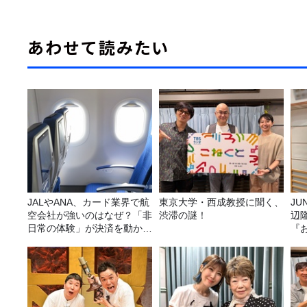
あわせて読みたい
JALやANA、カード業界で航
東京大学・西成教授に聞く、
JUNK バナナ
空会社が強いのはなぜ？「非
渋滞の謎！
辺
日常の体験」が決済を動かす
『
理由