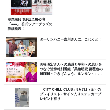
空気階段 第9回単独公演
『●●●』 公式ツアーグッズの
詳細発表！
ダーリンハニー吉川さんに、こねくと！
美輪明宏さんへの感謝と平和への思いを
つなぐ追悼特別番組『美輪明宏 薔薇色の
日曜日～ごきげんよう、ルンルン～』
8/9（日）16時放送
「CITY CHILL CLUB」8月7日（金）の
プレイリスト / サイン入りステッカープ
レゼント有り