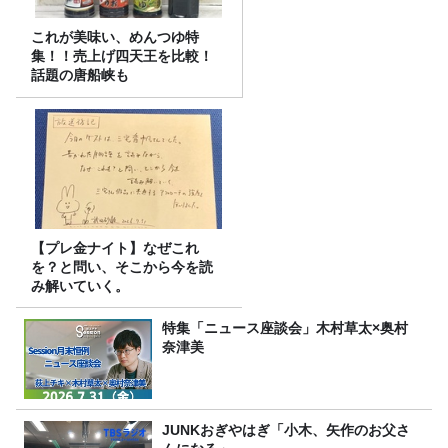
これが美味い、めんつゆ特
集！！売上げ四天王を比較！
話題の唐船峡も
【プレ金ナイト】なぜこれ
を？と問い、そこから今を読
み解いていく。
特集「ニュース座談会」木村草太×奥村
奈津美
JUNKおぎやはぎ「小木、矢作のお父さ