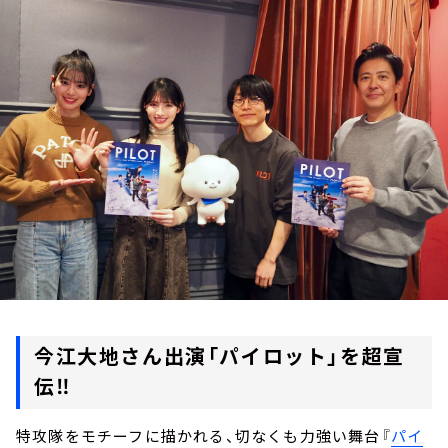
お知らせ
イベント・グッズ
YouTube
会社情報
今江大地さん出演「パイロット」を超宣
伝‼
特攻隊をモチーフに描かれる、切なくも力強い舞台『
パイ