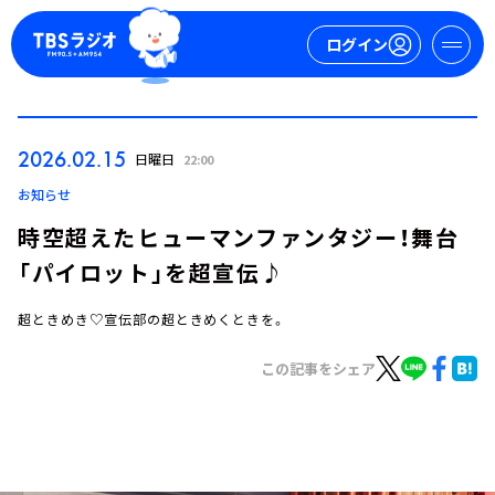
ログイン
マイページ
2026.02.15
日曜日
22:00
新規会員登録
ログイン
お知らせ
時空超えたヒューマンファンタジー！舞台
「パイロット」を超宣伝♪
超ときめき♡宣伝部の超ときめくときを。
この記事をシェア
今日の番組表
週間番組表
トピックス
TBS Podcast