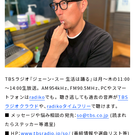
TBSラジオ『ジェーン・スー 生活は踊る』は月～木の11:00
～14:00生放送。 AM954kHz、FM90.5MHz、PCやスマー
トフォンは
radiko
でも。 聴き逃しても過去の音声が
TBS
ラジオクラウド
や、
radikoタイムフリー
で聴けます。
■ メッセージや悩み相談の宛先：
so@tbs.co.jp
(読まれ
たらステッカー等進呈)
■ HP：
www.tbsradio.jp/so/
(番組情報や選曲リスト等)