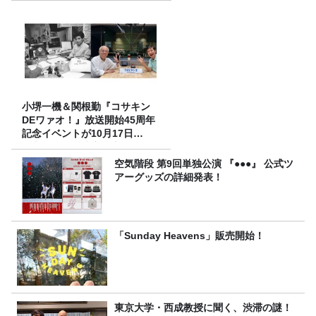
小堺一機＆関根勤『コサキン
DEワァオ！』放送開始45周年
記念イベントが10月17日
（土）に開催決定！本日より
FC先行受付スタート！
空気階段 第9回単独公演 『●●●』 公式ツ
アーグッズの詳細発表！
「Sunday Heavens」販売開始！
東京大学・西成教授に聞く、渋滞の謎！