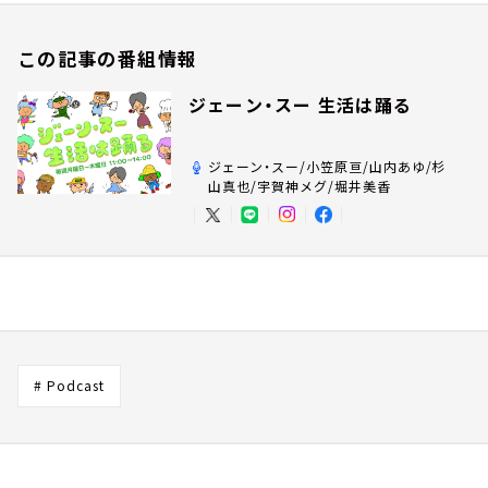
この記事の番組情報
ジェーン・スー 生活は踊る
ジェーン・スー/小笠原亘/山内あゆ/杉
山真也/宇賀神メグ/堀井美香
# Podcast