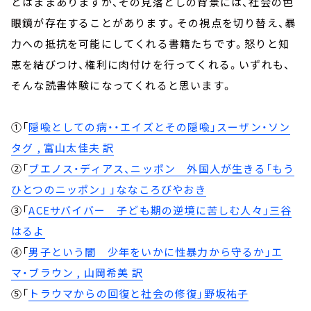
とはままありますが、その見落としの背景には、社会の色
眼鏡が存在することがあります。その視点を切り替え、暴
力への抵抗を可能にしてくれる書籍たちです。怒りと知
恵を結びつけ、権利に肉付けを行ってくれる。いずれも、
そんな読書体験になってくれると思います。
①「
隠喩としての病・・エイズとその隠喩」スーザン・ソン
タグ , 富山太佳夫 訳
②「
ブエノス・ディアス、ニッポン 外国人が生きる「もう
ひとつのニッポン」 」ななころびやおき
③「
ACEサバイバー 子ども期の逆境に苦しむ人々」三谷
はるよ
④「
男子という闇 少年をいかに性暴力から守るか」エ
マ・ブラウン , 山岡希美 訳
⑤「
トラウマからの回復と社会の修復」野坂祐子