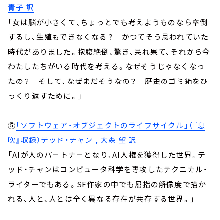
青子 訳
「女は脳が小さくて、ちょっとでも考えようものなら卒倒
するし、生殖もできなくなる？ かつてそう思われていた
時代がありました。抱腹絶倒、驚き、呆れ果て、それから今
わたしたちがいる時代を考える。なぜそうじゃなくなっ
たの？ そして、なぜまだそうなの？ 歴史のゴミ箱をひ
っくり返すために。」
⑤
「ソフトウェア・オブジェクトのライフサイクル」（『息
吹』収録）テッド・チャン , 大森 望 訳
「AIが人のパートナーとなり、AI人権を獲得した世界。テ
ッド・チャンはコンピュータ科学を専攻したテクニカル・
ライターでもある。SF作家の中でも屈指の解像度で描か
れる、人と、人とは全く異なる存在が共存する世界。」