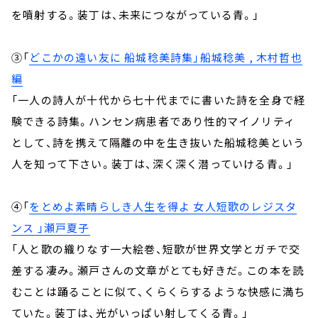
を噴射する。装丁は、未来につながっている青。」
③「
どこかの遠い友に 船城稔美詩集」船城稔美 , 木村哲也
編
「一人の詩人が十代から七十代までに書いた詩を全身で経
験できる詩集。ハンセン病患者であり性的マイノリティ
として、詩を携えて隔離の中を生き抜いた船城稔美という
人を知って下さい。装丁は、深く深く潜っていける青。」
④「
をとめよ素晴らしき人生を得よ 女人短歌のレジスタ
ンス 」瀬戸夏子
「人と歌の織りなす一大絵巻、短歌が世界文学とガチで交
差する凄み。瀬戸さんの文章がとても好きだ。この本を読
むことは踊ることに似て、くらくらするような快感に満ち
ていた。装丁は、光がいっぱい射してくる青。」