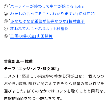
①「
パーティーが終わって中年が始まる」pha
②「
わたしの言ってること、わかりますか」伊藤亜和
③「
あなたはなぜ雑談が苦手なのか」桜林直子
④「
救われてんじゃねえよ」上村裕香
⑤「
三頭の蝶の道」山田詠美
曽我部恵一 推薦
テーマ「エッジ・オブ・純文学！」
コメント：堅苦しい純文学の枠から飛び出せ！ 個人のつ
ぶやき、歌声、叫びが聞こえてきそうな熱量の高い作品を
選びました。ぼくのなかではロックを聴くことと同列な、
体験的価値を持つ小説たちです。