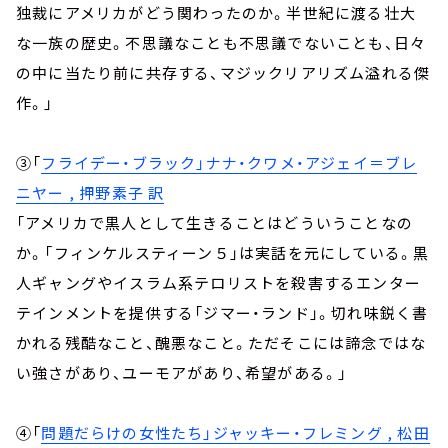
独裁にアメリカがどう関わったのか。半世紀に渡る壮大
な一族の歴史。不思議なことも不思議でないことも、日々
の中に当たり前に共存する、マジックリアリズム溢れる傑
作。」
③「
フライデー・ブラック」ナナ・クワメ・アジェイ＝ブレ
ニヤー , 押野素子 訳
「アメリカで黒人として生きることはどういうことなの
か。「フィンケルスティーン５」は実話を元にしている。黒
人ギャングやイスラム系テロリストを殺害するエンター
テインメントを提供する「ジマー・ランド」。切れ味鋭く書
かれる残酷なこと、醜悪なこと。ただそこには諦念ではな
い強さがあり、ユーモアがあり、希望がある。」
④「
問題だらけの女性たち」ジャッキー・フレミング , 松田