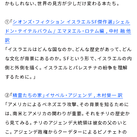
かもしれない、世界の見方が少しだけ変わる本たち。
①「
シオンズ・フィクション イスラエルSF傑作選」シェル
ドン・テイテルバウム / エマヌエル・ロテム編 , 中村 融 他
訳
「イスラエルはどんな国なのか、どんな歴史があって、どん
な文化が背景にあるのか。SFという形で、イスラエルの内
側と外側を描く。イスラエルとパレスチナの紛争を理解
するために。」
②「
精霊たちの家」イサベル・アジェンデ , 木村榮一 訳
「アメリカによるベネズエラ攻撃、その背景を知るために
は、南米とアメリカの関わりが重要。それをチリの歴史か
ら見てみる。チリのアジェンデ大統領は彼女の父のいと
こ。アジェンデ政権からクーデターによるピノチェトの