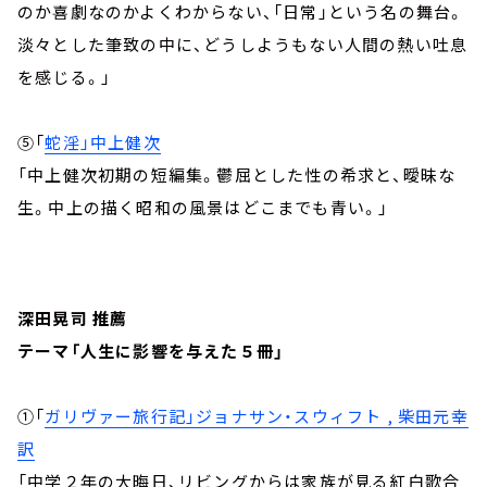
のか喜劇なのかよくわからない、「日常」という名の舞台。
淡々とした筆致の中に、どうしようもない人間の熱い吐息
を感じる。」
⑤「
蛇淫」中上健次
「中上健次初期の短編集。鬱屈とした性の希求と、曖昧な
生。中上の描く昭和の風景はどこまでも青い。」
深田晃司 推薦
テーマ「人生に影響を与えた５冊」
①「
ガリヴァー旅行記」ジョナサン・スウィフト , 柴田元幸
訳
「中学２年の大晦日、リビングからは家族が見る紅白歌合