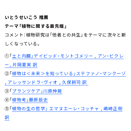
いとうせいこう 推薦
テーマ「植物に関する最先端」
コメント：植物研究は「他者との共生」をテーマに次々と新
しくなっている。
①「
土と内臓」デイビッド・モントゴメリー , アン・ビクレ
ー, 片岡夏実 訳
②「
植物は＜未来＞を知っている」ステファノ・マンクーゾ
, アレッサンドラ・ヴィオ , 久保耕司 訳
③「
プランツケア」川原伸晃
④「
植物考」藤原辰史
⑤「
植物の生の哲学」 エマヌエーレ・コッチャ , 嶋崎正樹
訳