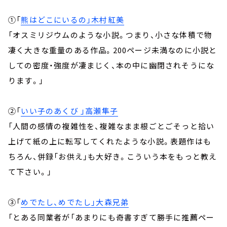
①「
熊はどこにいるの」木村紅美
「オスミリジウムのような小説。つまり、小さな体積で物
凄く大きな重量のある作品。200ページ未満なのに小説と
しての密度・強度が凄まじく、本の中に幽閉されそうにな
ります。」
②「
いい子のあくび 」高瀬隼子
「人間の感情の複雑性を、複雑なまま根ごとごそっと拾い
上げて紙の上に転写してくれたような小説。表題作はも
ちろん、併録「お供え」も大好き。こういう本をもっと教え
て下さい。」
③「
めでたし、めでたし」大森兄弟
「とある同業者が「あまりにも奇書すぎて勝手に推薦ペー