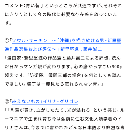
コメント：青い装丁というところが共通ですが、それぞれ
にきりりとして今の時代に必要な存在感を放っていま
す。
①「
ソウル・サーチン ～「沖縄」を描き続ける男・新里堅
進作品選集および評伝～ 」新里堅進 , 藤井誠二
「漫画家・新里堅進の作品選と藤井誠二による評伝、読ん
だ日からマンガ観が変わります。心の底からすごい900p
超えです。「防衛隊 儀間三郎の場合」を何としても読ん
でほしい。装丁は一度見たら忘れられない青。」
②「
みえないもの」イリナ・グリゴレ
「「言葉が貫き、血がしたたり、光が溢れる」という感じ。ル
ーマニアで生まれ育ち今は弘前に住む文化人類学者のイ
リナさんは、今までに書かれたどんな日本語より鮮烈な青