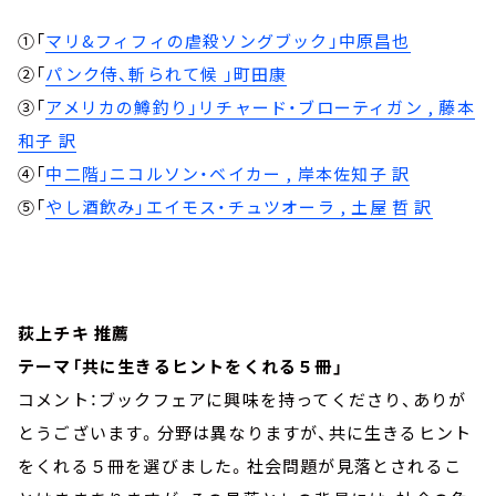
①「
マリ&フィフィの虐殺ソングブック」中原昌也
②「
パンク侍、斬られて候 」町田康
③「
アメリカの鱒釣り」リチャード・ブローティガン , 藤本
和子 訳
④「
中二階」ニコルソン・ベイカー , 岸本佐知子 訳
⑤「
やし酒飲み」エイモス・チュツオーラ , 土屋 哲 訳
荻上チキ 推薦
テーマ「共に生きるヒントをくれる５冊」
コメント：ブックフェアに興味を持ってくださり、ありが
とうございます。分野は異なりますが、共に生きるヒント
をくれる５冊を選びました。社会問題が見落とされるこ