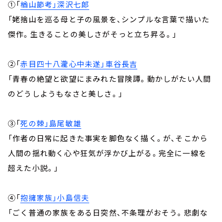
①「
楢山節考」深沢七郎
「姥捨山を巡る母と子の風景を、シンプルな言葉で描いた
傑作。生きることの美しさがそっと立ち昇る。」
②「
赤目四十八瀧心中未遂」車谷長吉
「青春の絶望と欲望にまみれた冒険譚。動かしがたい人間
のどうしようもなさと美しさ。」
③「
死の棘」島尾敏雄
「作者の日常に起きた事実を脚色なく描く。が、そこから
人間の揺れ動く心や狂気が浮かび上がる。完全に一線を
超えた小説。」
④「
抱擁家族」小島信夫
「ごく普通の家族をある日突然、不条理がおそう。悲劇な