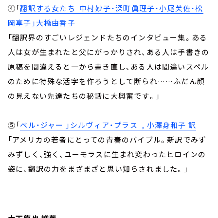
④「
翻訳する女たち 中村妙子・深町眞理子・小尾芙佐・松
岡享子」大橋由香子
「翻訳界のすごいレジェンドたちのインタビュー集。ある
人は女が生まれたと父にがっかりされ、ある人は手書きの
原稿を間違えると一から書き直し、ある人は間違いスペル
のために特殊な活字を作ろうとして断られ……ふだん顔
の見えない先達たちの秘話に大興奮です。」
⑤「
ベル・ジャー 」シルヴィア・プラス , 小澤身和子 訳
「アメリカの若者にとっての青春のバイブル。新訳でみず
みずしく、強く、ユーモラスに生まれ変わったヒロインの
姿に、翻訳の力をまざまざと思い知らされました。」