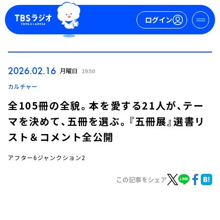
ログイン
マイページ
2026.02.16
月曜日
19:50
新規会員登録
ログイン
カルチャー
全105冊の全貌。本を愛する21人が、テー
マを決めて、五冊を選ぶ。『五冊展』選書リ
スト＆コメント全公開
アフター6ジャンクション2
今日の番組表
この記事をシェア
週間番組表
トピックス
TBS Podcast