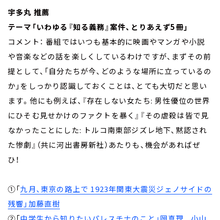
宇多丸 推薦
テーマ「いわゆる『知る義務』案件、とりあえず5冊」
コメント： 番組ではいつも基本的に映画やマンガや小説
や音楽などの話を楽しくしているわけですが、まずその前
提として、「自分たちが今、どのような場所に立っているの
か」をしっかり認識しておくことは、とても大切だと思い
ます。他にも例えば、『存在しない女たち: 男性優位の世界
にひそむ見せかけのファクトを暴く』『その虐殺は皆で見
なかったことにした: トルコ南東部ジズレ地下、黙認され
た惨劇』（共に河出書房新社）あたりも、機会があればぜ
ひ！
①「
九月、東京の路上で 1923年関東大震災ジェノサイドの
残響」加藤直樹
②「
中学生から知りたいパレスチナのこと」岡真理 , 小山