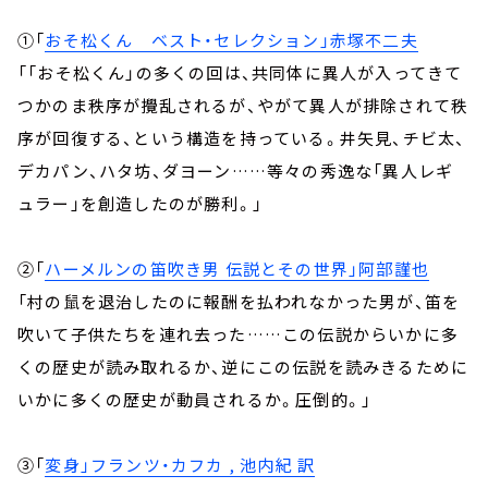
①「
おそ松くん ベスト・セレクション」赤塚不二夫
「「おそ松くん」の多くの回は、共同体に異人が入ってきて
つかのま秩序が攪乱されるが、やがて異人が排除されて秩
序が回復する、という構造を持っている。井矢見、チビ太、
デカパン、ハタ坊、ダヨーン……等々の秀逸な「異人レギ
ュラー」を創造したのが勝利。」
②「
ハーメルンの笛吹き男 伝説とその世界」阿部謹也
「村の鼠を退治したのに報酬を払われなかった男が、笛を
吹いて子供たちを連れ去った……この伝説からいかに多
くの歴史が読み取れるか、逆にこの伝説を読みきるために
いかに多くの歴史が動員されるか。圧倒的。」
③「
変身」フランツ・カフカ , 池内紀 訳