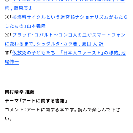
哲 , 藤原辰史
③「
核燃料サイクルという迷宮――核ナショナリズムがもたら
したもの」山本義隆
④「
ブラッド・コバルト～コンゴ人の血がスマートフォン
に変わるまで」シッダルタ・カラ著 , 夏目 大 訳
⑤「
仮放免の子どもたち 「日本人ファースト」の標的」池
尾伸一
岡村靖幸 推薦
テーマ「アートに関する書籍」
コメント：アートに関する本です。読んで楽しんで下さ
い。