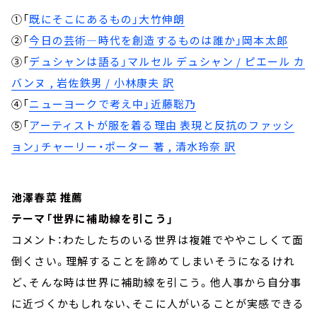
①「
既にそこにあるもの」大竹伸朗
②「
今日の芸術―時代を創造するものは誰か」岡本太郎
③「
デュシャンは語る」マルセル デュシャン / ピエール カ
バンヌ , 岩佐鉄男 / 小林康夫 訳
④「
ニューヨークで考え中」近藤聡乃
⑤「
アーティストが服を着る理由 表現と反抗のファッシ
ョン」チャーリー・ポーター 著 , 清水玲奈 訳
池澤春菜 推薦
テーマ「世界に補助線を引こう」
コメント：わたしたちのいる世界は複雑でややこしくて面
倒くさい。理解することを諦めてしまいそうになるけれ
ど、そんな時は世界に補助線を引こう。他人事から自分事
に近づくかもしれない、そこに人がいることが実感できる