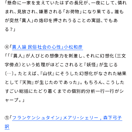
「懸命に一家を支えていたはずの長兄が、一夜にして、憐れ
まれ、見放され、嫌悪される「お荷物」になり果てる。誰も
が突然「異人」の烙印を押されうることの寓話、でもあ
る？」
④「
異人論 民俗社会の心性」小松和彦
「「『異人』が人びとの想像力を刺激し、それに幻想化（三文
字傍点）という処理がほどこされると『妖怪』が生じる
〔…〕。たとえば、『山伏』にそうした幻想化がなされた結果
として『天狗』が生じたのであった」。もちろん、こうした
すごい総括にたどり着くまでの個別的分析一行一行がシ
ャープ。」
⑤「
フランケンシュタイン」メアリ・シェリー , 森下弓子
訳