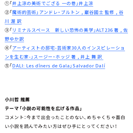
①「
井上涼の美術でござる 一の巻」井上涼
②「
魔術的芸術」アンドレ・ブルトン , 巖谷國士 監修 , 谷
川 渥 訳
③「
リミナルスペース 新しい恐怖の美学」ALT236 著 , 佐
野ゆか訳
④「
アーティストの邸宅-芸術家30人のインスピレーショ
ンを生む家-」スージー・ホッジ 著 , 井上 舞 訳
⑤「
DALI: Les dîners de Gala」Salvador Dalí
小川哲 推薦
テーマ「小説の可能性を広げる作品」
コメント：今まで出会ったことのない、めちゃくちゃ面白
い小説を読んでみたい方はぜひ手にとってください！