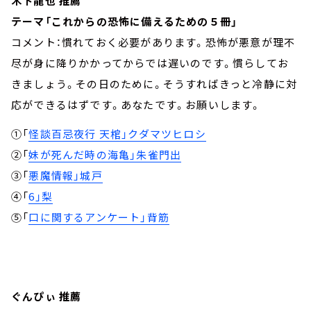
木下龍也 推薦
テーマ「これからの恐怖に備えるための５冊」
コメント：慣れておく必要があります。恐怖が悪意が理不
尽が身に降りかかってからでは遅いのです。慣らしてお
きましょう。その日のために。そうすればきっと冷静に対
応ができるはずです。あなたです。お願いします。
①「
怪談百忌夜行 天棺」クダマツヒロシ
②「
妹が死んだ時の海亀」朱雀門出
③「
悪魔情報」城戸
④「
6」梨
⑤「
口に関するアンケート」背筋
ぐんぴぃ 推薦