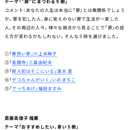
テーマ「”罪"にまつわる５冊」
コメント：あなたの人生は本当に「罪」とは無関係でしょう
か。罪を犯した人、身に覚えのない罪で生活が一変した
人、その周辺の人々。様々な視点から見ることで「罪」の捉
え方が変わるかもしれない。そんな５冊を選びました。
①「
黄色い家」川上未映子
②「
金閣寺」三島由紀夫
③「
殺人犯はそこにいる」清水 潔
④「
デコちゃんがいく」いのまちこ
⑤「
でっちあげ」福田ますみ
斎藤真理子 推薦
テーマ「おすすめしたい、青い５冊」