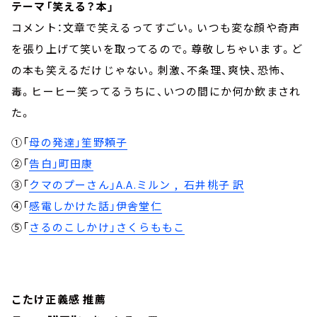
テーマ「笑える？本」
コメント：文章で笑えるってすごい。いつも変な顔や奇声
を張り上げて笑いを取ってるので。尊敬しちゃいます。ど
の本も笑えるだけじゃない。刺激、不条理、爽快、恐怖、
毒。ヒーヒー笑ってるうちに、いつの間にか何か飲まされ
た。
①「
母の発達」笙野頼子
②「
告白」町田康
③「
クマのプーさん」A.A.ミルン , 石井桃子 訳
④「
感電しかけた話」伊舎堂仁
⑤「
さるのこしかけ」さくらももこ
こたけ正義感 推薦