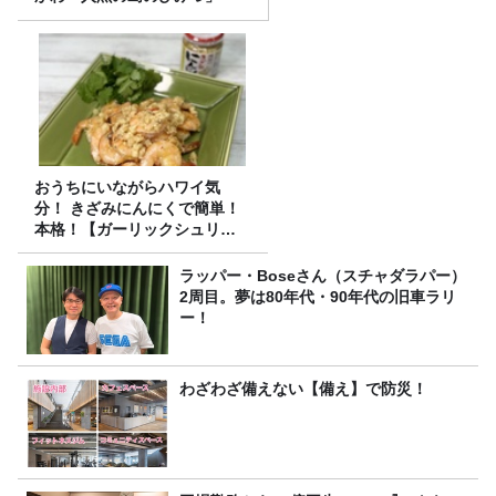
おうちにいながらハワイ気
分！ きざみにんにくで簡単！
本格！【ガーリックシュリン
プ】 桃屋のかんたんレシピ
ラッパー・Boseさん（スチャダラパー）
2周目。夢は80年代・90年代の旧車ラリ
ー！
わざわざ備えない【備え】で防災！