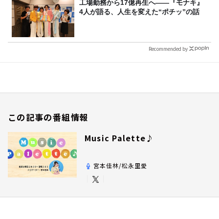
工場勤務から17億再生へ——『モナキ』
4人が語る、人生を変えた“ポチッ”の話
Recommended by
この記事の番組情報
Music Palette♪
宮本佳林/松永里愛