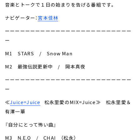
音楽とトークで１日の始まりを告げる番組です。
ナビゲーター：
宮本佳林
ーーーーーーーーーーーーーーーーーーーーーーーーー
ー
M1 STARS / Snow Man
M2 最強伝説更新中 / 岡本真夜
ーーーーーーーーーーーーーーーーーーーーーーーーー
ー
≪
Juice=Juice
松永里愛のMIX=Juice≫ 松永里愛＆
有澤一華
『自分にとって怖い曲』
M3 N.E.O / CHAI （松永）