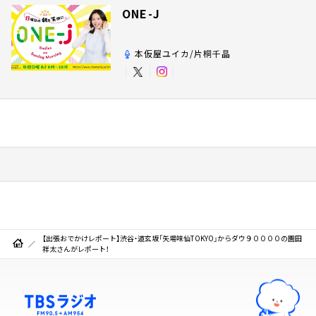
ONE-J
本仮屋ユイカ/片桐千晶
【出張おでかけレポート】渋谷・道玄坂「矢場味仙TOKYO」からダウ９００００の園田
祥太さんがレポート！