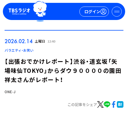
ログイン
マイページ
2026.02.14
土曜日
12:40
新規会員登録
ログイン
バラエティ・お笑い
【出張おでかけレポート】渋谷・道玄坂「矢
場味仙TOKYO」からダウ９００００の園田
祥太さんがレポート！
ONE-J
今日の番組表
この記事をシェア
週間番組表
トピックス
TBS Podcast