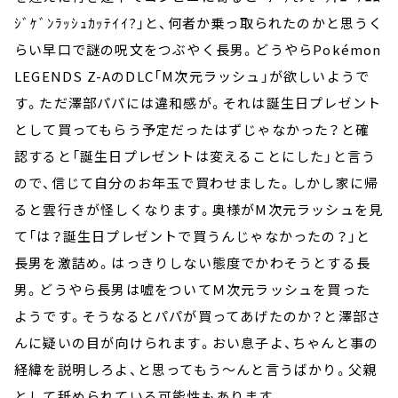
ｼﾞｹﾞﾝﾗｯｼｭｶｯﾃｲｲ?」と、何者か乗っ取られたのかと思うく
らい早口で謎の呪文をつぶやく長男。どうやらPokémon
LEGENDS Z-AのDLC「M次元ラッシュ」が欲しいようで
す。ただ澤部パパには違和感が。それは誕生日プレゼント
として買ってもらう予定だったはずじゃなかった？と確
認すると「誕生日プレゼントは変えることにした」と言う
ので、信じて自分のお年玉で買わせました。しかし家に帰
ると雲行きが怪しくなります。奥様がM次元ラッシュを見
て「は？誕生日プレゼントで買うんじゃなかったの？」と
長男を激詰め。はっきりしない態度でかわそうとする長
男。どうやら長男は嘘をついてＭ次元ラッシュを買った
ようです。そうなるとパパが買ってあげたのか？と澤部さ
んに疑いの目が向けられます。おい息子よ、ちゃんと事の
経緯を説明しろよ、と思ってもう～んと言うばかり。父親
として舐められている可能性もあります。