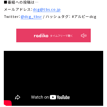
■番組への投稿は…
メールアドレス：
dcg@tbs.co.jp
Twitter：
@dcg_tbsr
/ ハッシュタグ： #アルピーdcg
タイムフリーで聴く