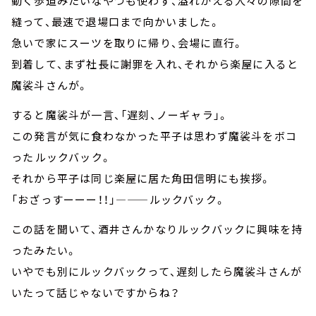
動く歩道みたいなやつも使わず、溢れかえる人々の隙間を
縫って、最速で退場口まで向かいました。
急いで家にスーツを取りに帰り、会場に直行。
到着して、まず社長に謝罪を入れ、それから楽屋に入ると
魔裟斗さんが。
すると魔裟斗が一言、「遅刻、ノーギャラ」。
この発言が気に食わなかった平子は思わず魔裟斗をボコ
った―――ルックバック。
それから平子は同じ楽屋に居た角田信明にも挨拶。
「おざっすーーー！！」—――ルックバック。
この話を聞いて、酒井さんかなりルックバックに興味を持
ったみたい。
いやでも別にルックバックって、遅刻したら魔裟斗さんが
いたって話じゃないですからね？