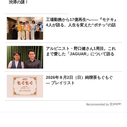
渋滞の謎！
工場勤務から17億再生へ——『モナキ』
4人が語る、人生を変えた“ポチッ”の話
アルピニスト・野口健さん1周目。これ
まで愛した「JAGUAR」について語る
2026年８月2日（日）純喫茶もぐもぐ
― プレイリスト
Recommended by