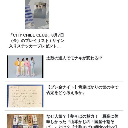
「CITY CHILL CLUB」8月7日
（金）のプレイリスト / サイン
入りステッカープレゼント有
り
太鼓の達人でモナキが変わる!?
【プレ金ナイト】肯定ばかりの世の中で
否定をどう考えるか。
なぜ人気？十割そばの魅力！ 最高に美
味しかった『山本かじの「国産十割そ
ば」』とは？【十割そば10種食べ比べ】