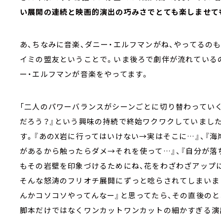
い展開の連続と映画的演出の巧みさでとても楽しませて
あ、ちなみに音楽、ダニー・エルフマンがね、やってるの
イミの盟友ということで。いま後ろで劇伴が流れている
ー・エルフマンが音楽をやってます。
「二人のパワーバランスがシーンごとに切り替わってい
だろう？』という興味の持続で終始ワクワクしていまし
す。『あのX岩に行ってはいけない→実はそこに…』、『海
があるから触ったらダメ→それを使って…』、『自分が落
もその岩壁を印象づけるためにね、花をわざわざアップに
そんな怒涛のフリオチ展開にずっと唸らされてしまいま
んかコソコソやってんなー』と思ってたら、その直後のと
脚本だけではなくワンカットワンカットの細かすぎる演