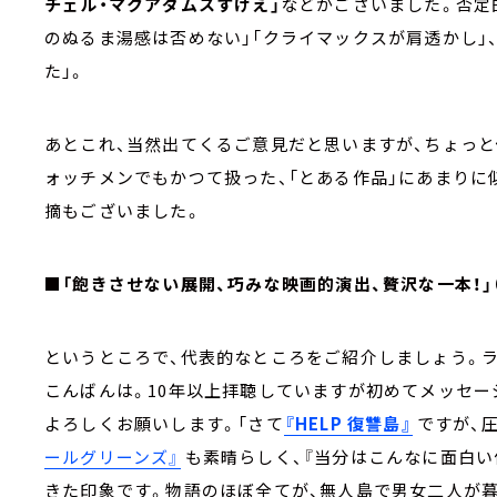
チェル・マクアダムスすげえ」
などがございました。否定
のぬるま湯感は否めない」「クライマックスが肩透かし」
た」。
あとこれ、当然出てくるご意見だと思いますが、ちょっ
ォッチメンでもかつて扱った、「とある作品」にあまりに
摘もございました。
■「飽きさせない展開、巧みな映画的演出、贅沢な一本！」
というところで、代表的なところをご紹介しましょう。ラ
こんばんは。10年以上拝聴していますが初めてメッセー
よろしくお願いします。「さて
『HELP 復讐島』
ですが、
ールグリーンズ』
も素晴らしく、『当分はこんなに面白
きた印象です。物語のほぼ全てが、無人島で男女二人が