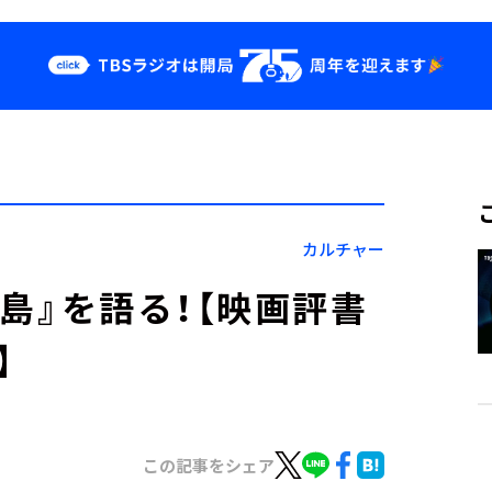
クス
イベント・グッ
ズ
st
YouTube
せ
会社情報
カルチャー
讐島』を語る！【映画評書
】
この記事をシェア