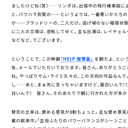
ましたけどね（笑）……リンダは、出張中の飛行機事故に
と、パワハラ気質の──というよりは、一番悪いかたちの
か──ブラッドリーの、二人だけ。逃げ場のない極限状態
に二人の立場は、逆転してゆく。主な出演は、レイチェル
などなど、でございます。
ということで、この映画
『HELP 復讐島』
を観たよ、とい
告、メールでいただいております。皆さん、ありがとうご
ね。やっぱりサム・ライミ久々の、この方向の作品なんで
し……あと、まぁ先に言っちゃいますけど、面白いんで！（
白いんで！ 皆さん、そのあたりで観に行かれた方が多か
賛否の比率は、褒める意見が8割ちょっと。主な褒め意見
載の娯楽作」「主役ふたりのパワーバランスがシーンごと