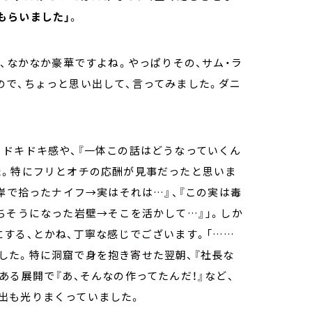
もらいました」
。
も、なかなか豪華ですよね。やっぱりその、サム・ラ
ので、ちょっと思い出して、言ってみました。ダニ
くドキドキ感や、『一体この話はどうなっていくん
た。特にフリとオチの応酬が見事だったと思いま
岸で拾ったナイフ→実はそれは…』、『この実は毒
ちそうになった岩壁→そこを活かして…』」。しか
する、とかね、丁寧な感じでございます。「……
した。特に洞窟で身を抱き寄せた翌朝、『社長な
ある展開で『あ、そんなの作ってたんだ！』など、
出も光りまくっていました。