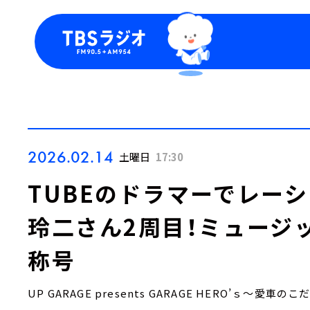
今日の番組表
トピッ
週間番組表
TBS
Podca
お知ら
2026.02.14
土曜日
17:30
TUBEのドラマーでレー
玲二さん2周目！ミュージ
称号
UP GARAGE presents GARAGE HERO’ｓ～愛車の