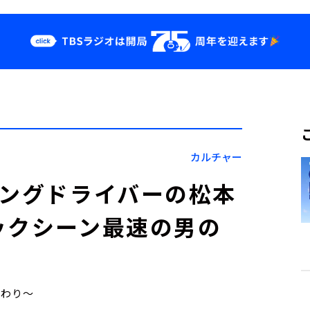
クス
イベント・グッ
ズ
st
YouTube
せ
会社情報
カルチャー
シングドライバーの松本
ックシーン最速の男の
こだわり～