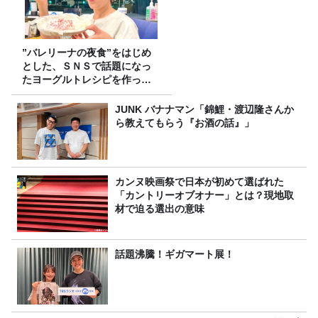
”バレリーナの夜食”をはじめ
とした、ＳＮＳで話題になっ
たヨーグルトレシピを作って
みた！
JUNK バナナマン「錦鯉・渡辺隆さんか
ら教えてもらう『お酒の話』」
カンヌ映画祭で日本が初めて選ばれた
「カントリーオブオナー」とは？現地取
材で迫る選出の意味
話題沸騰！ギガマート展！