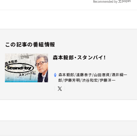
Recommended by
この記事の番組情報
森本毅郎・スタンバイ！
森本毅郎/遠藤泰子/山田惠資/酒井綱一
郎/伊藤芳明/渋谷和宏/伊藤洋一