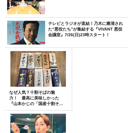
テレビとラジオが直結！乃木に粛清され
た“悪役たち”が集結する『VIVANT 悪役
会議室』7/26(日)23時スタート！
なぜ人気？十割そばの魅
力！ 最高に美味しかった
『山本かじの「国産十割そ
ば」』とは？【十割そば10種
食べ比べ】