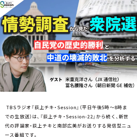
お知らせ
イベント・グッズ
YouTube
会社情報
TBSラジオ『荻上チキ・Session』（平日午後5時～8時ま
での生放送）は、『荻上チキ・Session-22』から続く、新世
代の評論家・荻上チキと南部広美がお送りする発信型ニュ
ース番組です。