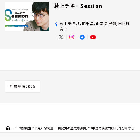
荻上チキ・ Session
荻上チキ/片桐千晶/山本恵里伽/日比麻
音子
# 参院選2025
情勢調査から見た衆院選 「自民党の歴史的勝利」と「中道の壊滅的敗北」を分析する