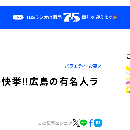
クス
イベント・グッ
ズ
st
YouTube
せ
会社情報
バラエティ・お笑い
の快挙‼広島の有名人ラ
この記事をシェア