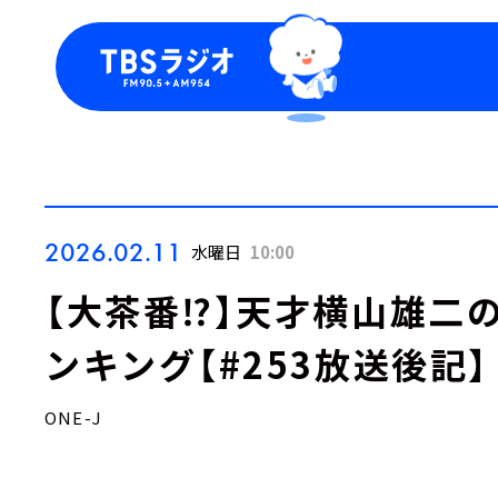
今日の番組表
トピッ
週間番組表
TBS
Podca
お知ら
2026.02.11
水曜日
10:00
【大茶番⁉】天才横山雄二
ンキング【#253放送後記】
ONE-J