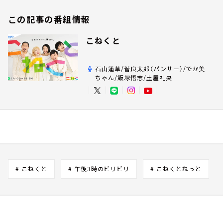
この記事の番組情報
こねくと
石山蓮華/菅良太郎（パンサー）/でか美
ちゃん/飯塚悟志/土屋礼央
# こねくと
# 午後3時のビリビリ
# こねくとねっと