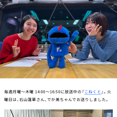
お知らせ
イベント・グッズ
YouTube
会社情報
毎週月曜～木曜 14:00～16:50に放送中の『
こねくと
』。火
曜日は、石山蓮華さん、でか美ちゃんでお送りしました。