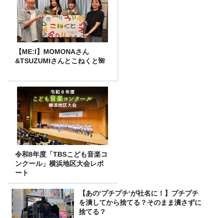
【ME:I】MOMONAさん
&TSUZUMIさんとこねくと🌺
令和8年度「TBSこども音楽コ
ンクール」横浜地区大会レポ
ート
【あの‘プチプチ‘が社名に！】プチプチ
を潰してから捨てる？そのまま潰さずに
捨てる？