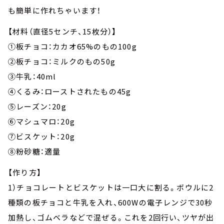
も簡単に作れちゃいます！
【材料（直径5センチ、15枚分）】
①板チョコ：カカオ65%のもの100g
②板チョコ：ミルクのもの50g
③牛乳：40ml
④くるみ：ローストされたもの45g
⑤レーズン：20g
⑥マシュマロ：20g
⑦ビスケット：20g
⑧粉砂糖：適量
【作り方】
1）チョコレートとビスケットは一口大に割る。ボウルに2
種類の板チョコと牛乳を入れ、600Wの電子レンジで30秒
加熱し、ゴムベラなどで混ぜる。これを2回行い、ツヤが出