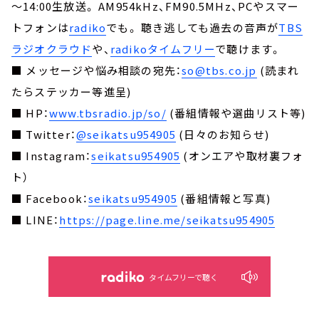
～14:00生放送。 AM954kHz、FM90.5MHz、PCやスマー
トフォンは
radiko
でも。 聴き逃しても過去の音声が
TBS
ラジオクラウド
や、
radikoタイムフリー
で聴けます。
■ メッセージや悩み相談の宛先：
so@tbs.co.jp
(読まれ
たらステッカー等進呈)
■ HP：
www.tbsradio.jp/so/
(番組情報や選曲リスト等)
■ Twitter：
@seikatsu954905
(日々のお知らせ)
■ Instagram：
seikatsu954905
(オンエアや取材裏フォ
ト）
■ Facebook：
seikatsu954905
(番組情報と写真)
■ LINE：
https://page.line.me/seikatsu954905
タイムフリーで聴く