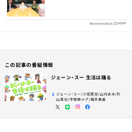
Recommended by
この記事の番組情報
ジェーン・スー 生活は踊る
ジェーン・スー/小笠原亘/山内あゆ/杉
山真也/宇賀神メグ/堀井美香