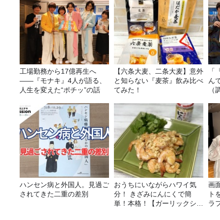
工場勤務から17億再生へ
【六条大麦、二条大麦】意外
「
——『モナキ』4人が語る、
と知らない『麦茶』飲み比べ
ん
人生を変えた“ポチッ”の話
てみた！
（
ハンセン病と外国人。見過ご
おうちにいながらハワイ気
画
されてきた二重の差別
分！ きざみにんにくで簡
ト
単！本格！【ガーリックシュ
ラ
リンプ】 桃屋のかんたんレ
攻