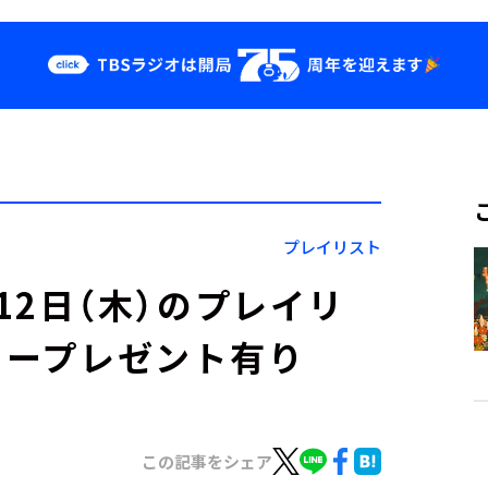
クス
イベント・グッ
ズ
st
YouTube
せ
会社情報
プレイリスト
」2月12日（木）のプレイリ
カープレゼント有り
この記事をシェア