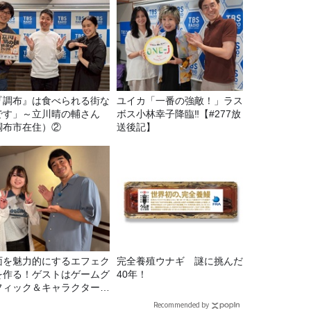
『調布』は食べられる街な
ユイカ「一番の強敵！」ラス
です」～立川晴の輔さん
ボス小林幸子降臨‼【#277放
調布市在住）②
送後記】
面を魅力的にするエフェク
完全養殖ウナギ 謎に挑んだ
を作る！ゲストはゲームグ
40年！
フィック＆キャラクター専
の遠藤里桜さん！
Recommended by