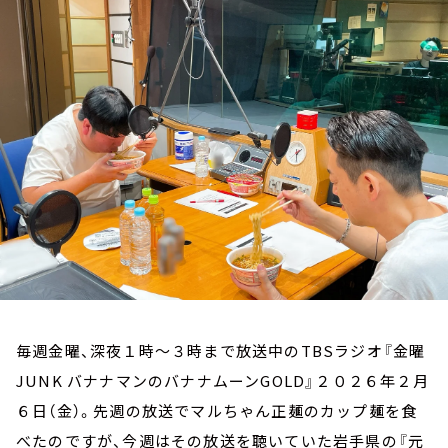
お知らせ
イベント・グッズ
YouTube
会社情報
毎週金曜、深夜１時～３時まで放送中のTBSラジオ『金曜
JUNK バナナマンのバナナムーンGOLD』２０２６年２月
６日（金）。先週の放送でマルちゃん正麺のカップ麺を食
べたのですが、今週はその放送を聴いていた岩手県の『元