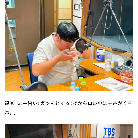
設楽「あー旨い！ガツんとくる！後から口の中に辛みがくる
ね。」